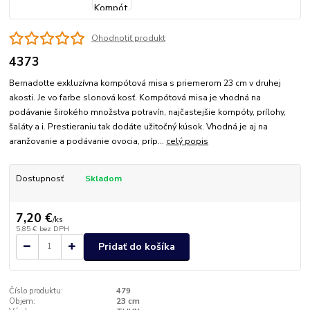
Ohodnotiť produkt
4373
Bernadotte exkluzívna kompótová misa s priemerom 23 cm v druhej
akosti. Je vo farbe slonová kosť. Kompótová misa je vhodná na
podávanie širokého množstva potravín, najčastejšie kompóty, prílohy,
šaláty a i. Prestieraniu tak dodáte užitočný kúsok. Vhodná je aj na
aranžovanie a podávanie ovocia, príp...
celý popis
Dostupnosť
Skladom
7,20 €
/
ks
5,85 €
bez DPH
Pridať do košíka
Číslo produktu:
479
Objem:
23 cm