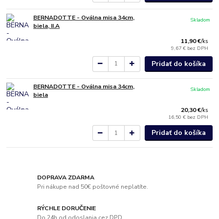
BERNADOTTE - Oválna misa 34cm,
Skladom
biela, II.A
11,90 €
/
ks
9,67 €
bez DPH
Pridať do košíka
BERNADOTTE - Oválna misa 34cm,
Skladom
biela
20,30 €
/
ks
16,50 €
bez DPH
Pridať do košíka
DOPRAVA ZDARMA
Pri nákupe nad 50€ poštovné neplatíte.
RÝCHLE DORUČENIE
Do 24h od odoslania cez DPD