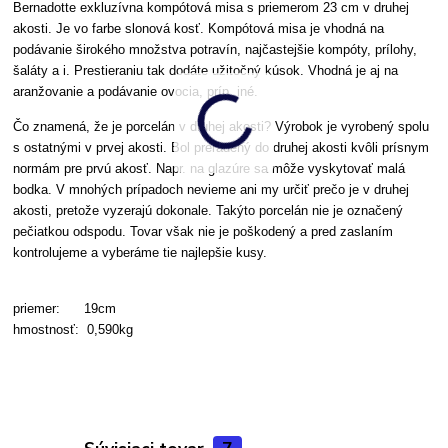
Bernadotte exkluzívna kompótová misa s priemerom 23 cm v druhej
akosti.
Je vo farbe slonová kosť.
Kompótová misa je vhodná na
podávanie širokého množstva potravín, najčastejšie kompóty, prílohy,
šaláty a i. Prestieraniu tak dodáte užitočný kúsok. Vhodná je aj na
aranžovanie a podávanie ovocia, príp. iné.
Čo znamená, že je porcelán v druhej akosti? Výrobok je vyrobený spolu
s ostatnými v prvej akosti. Bol preradený do druhej akosti kvôli prísnym
normám pre prvú akosť. Napr. na glazúre sa môže vyskytovať malá
bodka. V mnohých prípadoch nevieme ani my určiť prečo je v druhej
akosti, pretože vyzerajú dokonale. Takýto porcelán nie je označený
pečiatkou odspodu. Tovar však nie je poškodený a pred zaslaním
kontrolujeme a vyberáme tie najlepšie kusy.
priemer: 19cm
hmostnosť: 0,590kg