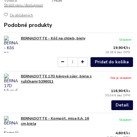
Výrobca:
THUN
Strážiť cenu / dostupnosť
Do obľúbených
Podobné produkty
BERNADOTTE - Kôš na chlieb, biely
Skladom
19,90 €
/
ks
16,18 €
bez DPH
Pridať do košíka
BERNADOTTE 17D kávová súpr.,biela s
Nie je skladom
ružičkami,5396011
116,90 €
/
ks
95,04 €
bez DPH
Detail
BERNADOTTE - Kompót. misa II.A. 16
Skladom
cm,biela
4,60 €
/
ks