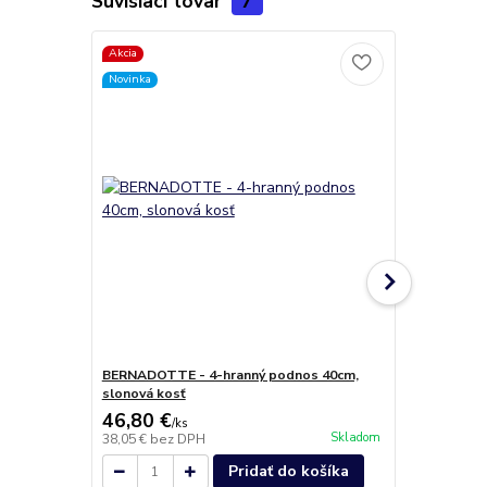
Súvisiaci tovar
7
Akcia
Novinka
BERNADOTTE - 4-hranný podnos 40cm,
BERNADOTTE
slonová kosť
slonová kosť
46,80 €
16,90 €
/
ks
/
k
Skladom
38,05 €
bez DPH
13,74 €
bez 
Pridať do košíka