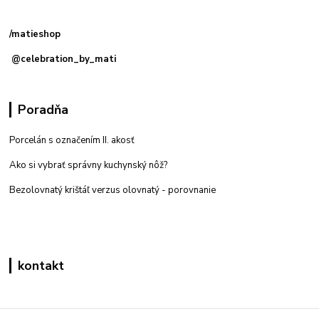
predajňa: Priemyselná 2, 949 01 Nitra
/matieshop
@celebration_by_mati
Poradňa
Porcelán s označením II. akosť
Ako si vybrať správny kuchynský nôž?
Bezolovnatý krištáľ verzus olovnatý -
porovnanie
kontakt
Zákaznícka podpora eshop mati