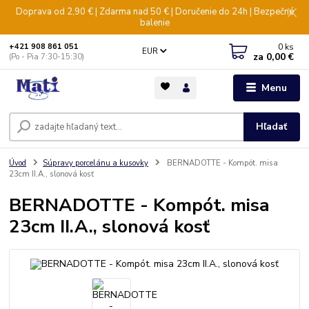
Doprava od 2,90 € | Zdarma nad 50 € | Doručenie do 24h | Bezpečné
balenie
0
ks
+421 908 861 051
EUR
za
0,00 €
(Po - Pia 7:30-15:30)
Menu
Hľadať
Úvod
Súpravy porcelánu a kusovky
BERNADOTTE - Kompót. misa
23cm II.A., slonová kosť
BERNADOTTE - Kompót. misa
23cm II.A., slonová kosť