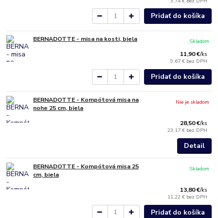
3,74 €
bez DPH
Pridať do košíka
BERNADOTTE - misa na kosti, biela
Skladom
11,90 €
/
ks
9,67 €
bez DPH
Pridať do košíka
BERNADOTTE - Kompótová misa na
Nie je skladom
nohe 25 cm, biela
28,50 €
/
ks
23,17 €
bez DPH
Detail
BERNADOTTE - Kompótová misa 25
Skladom
cm, biela
13,80 €
/
ks
11,22 €
bez DPH
Pridať do košíka