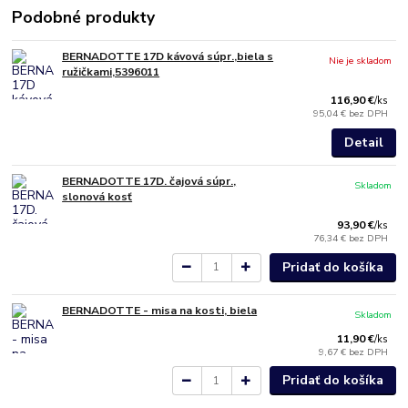
Podobné produkty
BERNADOTTE 17D kávová súpr.,biela s
Nie je skladom
ružičkami,5396011
116,90 €
/
ks
95,04 €
bez DPH
Detail
BERNADOTTE 17D. čajová súpr.,
Skladom
slonová kosť
93,90 €
/
ks
76,34 €
bez DPH
Pridať do košíka
BERNADOTTE - misa na kosti, biela
Skladom
11,90 €
/
ks
9,67 €
bez DPH
Pridať do košíka