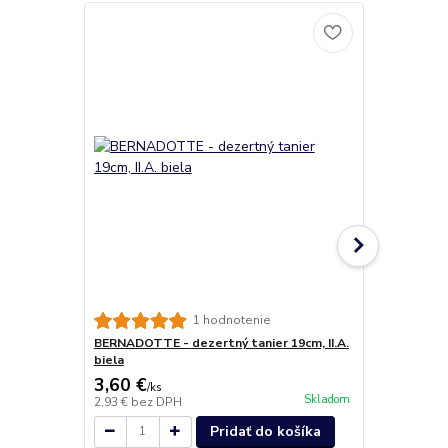
BERNADOTTE 
1 hodnotenie
biela
BERNADOTTE - dezertný tanier 19cm, II.A.
biela
3,60 €
3,90 €
/
ks
/
ks
Skladom
2,93 €
bez DPH
3,17 €
bez D
Pridať do košíka