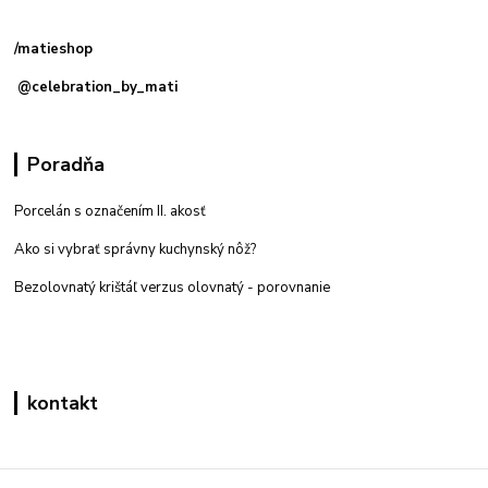
predajňa: Priemyselná 2, 949 01 Nitra
/matieshop
@celebration_by_mati
Poradňa
Porcelán s označením II. akosť
Ako si vybrať správny kuchynský nôž?
Bezolovnatý krištáľ verzus olovnatý -
porovnanie
kontakt
Zákaznícka podpora eshop mati