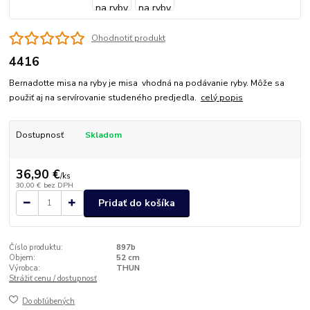
Ohodnotiť produkt
4416
Bernadotte misa na ryby je misa vhodná na podávanie ryby. Môže sa
použiť aj na servírovanie studeného predjedla.
celý popis
Dostupnosť
Skladom
36,90 €
/
ks
30,00 €
bez DPH
Pridať do košíka
Číslo produktu:
897b
Objem:
52 cm
Výrobca:
THUN
Strážiť cenu / dostupnosť
Do obľúbených