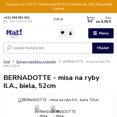
Doprava od 2,90 € | Zdarma nad 50 € | Doručenie do 24h | Bezpečné
balenie
0
ks
+421 908 861 051
EUR
za
0,00 €
(Po - Pia 7:30-15:30)
Menu
Hľadať
Úvod
Súpravy porcelánu a kusovky
BERNADOTTE - misa na ryby II.A.,
biela, 52cm
BERNADOTTE - misa na ryby
II.A., biela, 52cm