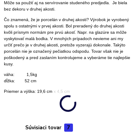
Môže sa použiť aj na servírovanie studeného predjedla. Je biela
bez dekoru v druhej akosti.
Čo znamená, že je porcelán v druhej akosti? Výrobok je vyrobený
spolu s ostatnými v prvej akosti. Bol preradený do druhej akosti
kvôli prísnym normám pre prvú akosť. Napr. na glazúre sa môže
vyskytovať malá bodka. V mnohých prípadoch nevieme ani my
určiť prečo je v druhej akosti, pretože vyzerajú dokonale. Takýto
porcelán nie je označený pečiatkou odspodu. Tovar však nie je
poškodený a pred zaslaním kontrolujeme a vyberáme tie najlepšie
kusy.
váha: 1,5kg
dĺžka: 52 cm
Priemer a výška: 19,6 cm x 4,5 cm
Súvisiaci tovar
7