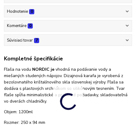
Hodnotenie
0
Komentáre
0
Súvisiaci tovar
7
Kompletné špecifikácie
Fľaša na vodu
NORDIC je
vhodná na podávanie vody a
miešaných studených nápojov. Dizajnová karafa je vyrobená z
bezolovnatého krištalínového skla slovenskej výroby. Fľaša sa
dodáva s plastových vrchnákom so silikónovým tesnením. Tvar
fľaše spĺňa minimalistické a praktické požiadavky, skladovateľná
vo dverách chladničky.
Objem: 1200ml
Rozmer: 250 x 94 mm