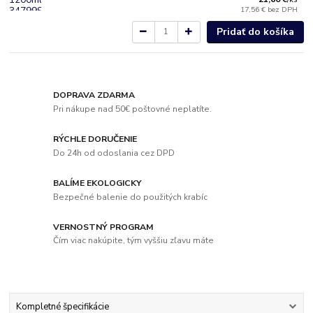
17,56 €
bez DPH
Pridať do košíka
DOPRAVA ZDARMA
Pri nákupe nad 50€ poštovné neplatíte.
RÝCHLE DORUČENIE
Do 24h od odoslania cez DPD
BALÍME EKOLOGICKY
Bezpečné balenie do použitých krabíc
VERNOSTNÝ PROGRAM
Čím viac nakúpite, tým vyššiu zľavu máte
Kompletné špecifikácie