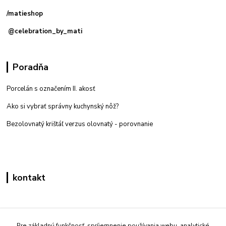
/matieshop
@celebration_by_mati
Poradňa
Porcelán s označením II. akosť
Ako si vybrať správny kuchynský nôž?
Bezolovnatý krištáľ verzus olovnatý -
porovnanie
kontakt
Zákaznícka podpora eshop mati
+421 908 861 051
Pre základnú funkčnosť, spríjemnenie používania webu, analytické