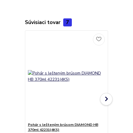
Súvisiaci tovar
7
Pohár s lešteným brúsom DIAMOND HB
Pohár s le
370ml 42231(4KS)
380ml 42231