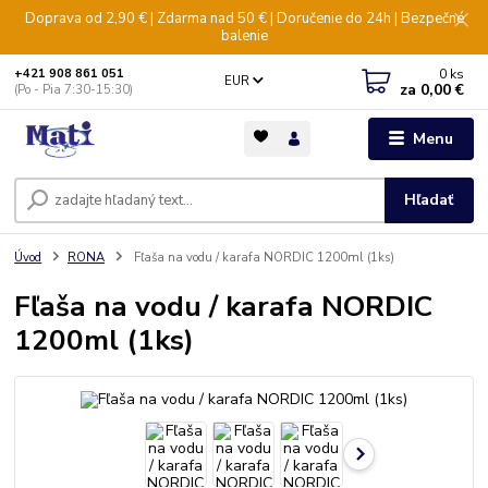
Doprava od 2,90 € | Zdarma nad 50 € | Doručenie do 24h | Bezpečné
balenie
0
ks
+421 908 861 051
EUR
za
0,00 €
(Po - Pia 7:30-15:30)
Menu
Hľadať
Úvod
RONA
Fľaša na vodu / karafa NORDIC 1200ml (1ks)
Fľaša na vodu / karafa NORDIC
1200ml (1ks)