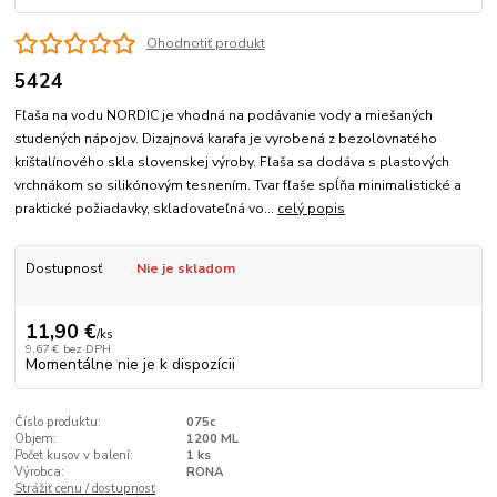
Ohodnotiť produkt
5424
Fľaša na vodu NORDIC je vhodná na podávanie vody a miešaných
studených nápojov. Dizajnová karafa je vyrobená z bezolovnatého
krištalínového skla slovenskej výroby. Fľaša sa dodáva s plastových
vrchnákom so silikónovým tesnením. Tvar fľaše spĺňa minimalistické a
praktické požiadavky, skladovateľná vo...
celý popis
Dostupnosť
Nie je skladom
11,90 €
/
ks
9,67 €
bez DPH
Momentálne nie je k dispozícii
Číslo produktu:
075c
Objem:
1200 ML
Počet kusov v balení:
1 ks
Výrobca:
RONA
Strážiť cenu / dostupnosť