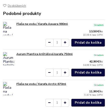
Do obľúbených
Podobné produkty
Fľaša na vodu / Karafa Aquara 980ml
Skladom
13,50 €
/
ks
10,98 €
bez DPH
Pridať do košíka
Aurum Plantica krištáľová karafa 750ml
Skladom
42,90 €
/
ks
34,88 €
bez DPH
Pridať do košíka
Fľaša na vodu / Karafa Arctic 870ml
Skladom
11,90 €
/
ks
9,67 €
bez DPH
Pridať do košíka