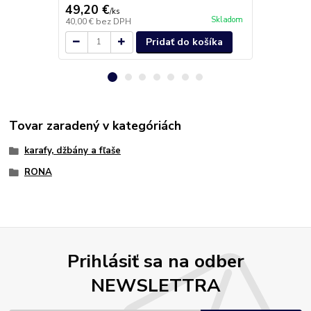
49,20 €
48,70 €
/
ks
/
k
Skladom
40,00 €
bez DPH
39,59 €
bez 
Pridať do košíka
Tovar zaradený v kategóriách
karafy, džbány a fľaše
RONA
Prihlásiť sa na odber
NEWSLETTRA