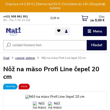
Doprava od 2,90 € | Zdarma nad 50 € | Doručenie do 24h | Bezpečné
balenie
0
ks
+421 908 861 051
EUR
za
0,00 €
(Po - Pia 7:30-15:30)
Menu
Hľadať
Úvod
varenie, pečenie
Nôž na mäso Profi Line čepeľ 20 cm
Nôž na mäso Profi Line čepeľ 20
cm
Novinka
Akcia