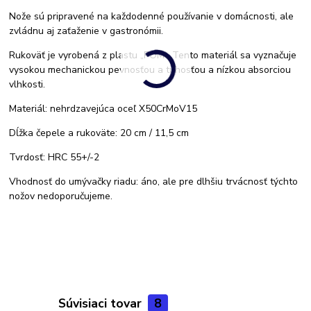
Nože sú pripravené na každodenné používanie v domácnosti, ale
zvládnu aj zaťaženie v gastronómii.
Rukoväť je vyrobená z plastu „POM“. Tento materiál sa vyznačuje
vysokou mechanickou pevnosťou a tuhosťou a nízkou absorciou
vlhkosti.
Materiál: nehrdzavejúca oceľ X50CrMoV15
Dĺžka čepele a rukoväte: 20 cm / 11,5 cm
Tvrdosť: HRC 55+/-2
Vhodnosť do umývačky riadu: áno, ale pre dlhšiu trvácnosť týchto
nožov nedoporučujeme.
Súvisiaci tovar
8