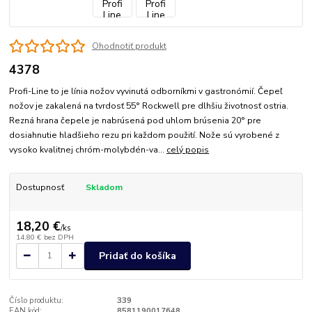
Ohodnotiť produkt
4378
Profi-Line to je línia nožov vyvinutá odborníkmi v gastronómií. Čepeľ
nožov je zakalená na tvrdosť 55° Rockwell pre dlhšiu životnosť ostria.
Rezná hrana čepele je nabrúsená pod uhlom brúsenia 20° pre
dosiahnutie hladšieho rezu pri každom použití. Nože sú vyrobené z
vysoko kvalitnej chróm-molybdén-va...
celý popis
Dostupnosť
Skladom
18,20 €
/
ks
14,80 €
bez DPH
Pridať do košíka
Číslo produktu:
339
EAN kód:
8581190017648