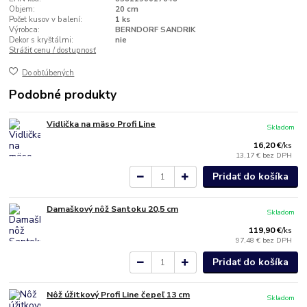
Objem:
20 cm
Počet kusov v balení:
1 ks
Výrobca:
BERNDORF SANDRIK
Dekor s kryštálmi:
nie
Strážiť cenu / dostupnosť
Do obľúbených
Podobné produkty
Vidlička na mäso Profi Line
Skladom
16,20 €
/
ks
13,17 €
bez DPH
Pridať do košíka
Damaškový nôž Santoku 20,5 cm
Skladom
119,90 €
/
ks
97,48 €
bez DPH
Pridať do košíka
Nôž úžitkový Profi Line čepeľ 13 cm
Skladom