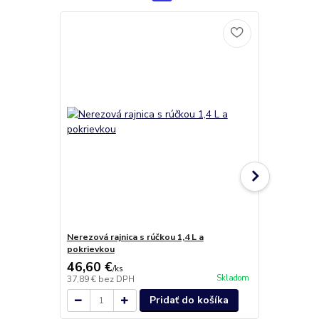
Doprava ZA
Nerezová rajnica s rúčkou 1,4 L a
Nerezový hrn
pokrievkou
58,90 €
46,60 €
53,60 €
/
ks
/
k
Skladom
37,89 €
bez DPH
43,58 €
bez 
Pridať do košíka