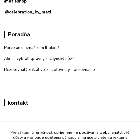
/matieshop
@celebration_by_mati
Poradňa
Porcelán s označením II. akosť
Ako si vybrať správny kuchynský nôž?
Bezolovnatý krištáľ verzus olovnatý -
porovnanie
kontakt
Zákaznícka podpora eshop mati
+421 908 861 051
Pre základnú funkčnosť, spríjemnenie používania webu, analytické
účely a v prípade udelenia súhlasu aj na účely cielenia reklamy
(Po - Pia 7:30-15:30)