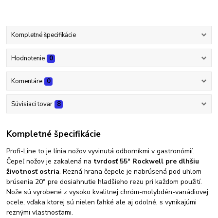
Kompletné špecifikácie
Hodnotenie
0
Komentáre
0
Súvisiaci tovar
8
Kompletné špecifikácie
Profi-Line to je línia nožov vyvinutá odborníkmi v gastronómií.
Čepeľ nožov je zakalená na
tvrdosť 55° Rockwell
pre dlhšiu
životnosť ostria
. Rezná hrana čepele je nabrúsená pod uhlom
brúsenia 20° pre dosiahnutie hladšieho rezu pri každom použití.
Nože sú vyrobené z vysoko kvalitnej chróm-molybdén-vanádiovej
ocele, vďaka ktorej sú nielen ľahké ale aj odolné, s vynikajúmi
reznými vlastnosťami.