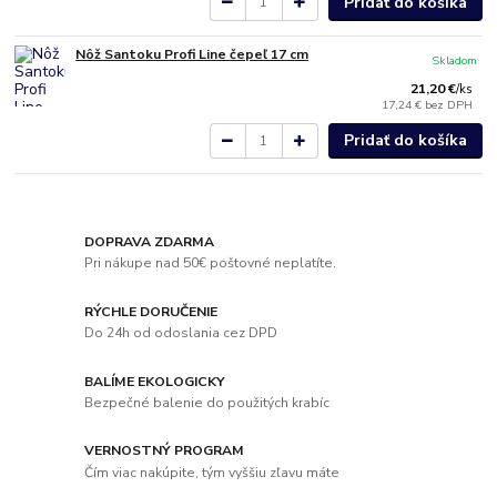
Pridať do košíka
Nôž Santoku Profi Line čepeľ 17 cm
Skladom
21,20 €
/
ks
17,24 €
bez DPH
Pridať do košíka
DOPRAVA ZDARMA
Pri nákupe nad 50€ poštovné neplatíte.
RÝCHLE DORUČENIE
Do 24h od odoslania cez DPD
BALÍME EKOLOGICKY
Bezpečné balenie do použitých krabíc
VERNOSTNÝ PROGRAM
Čím viac nakúpite, tým vyššiu zľavu máte