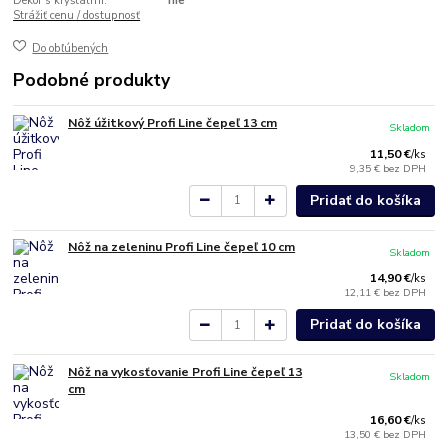
Dekor s kryštálmi:
nie
Strážiť cenu / dostupnosť
Do obľúbených
Podobné produkty
Nôž úžitkový Profi Line čepeľ 13 cm
Skladom
11,50 €
/
ks
9,35 €
bez DPH
Pridať do košíka
Nôž na zeleninu Profi Line čepeľ 10 cm
Skladom
14,90 €
/
ks
12,11 €
bez DPH
Pridať do košíka
Nôž na vykosťovanie Profi Line čepeľ 13
Skladom
cm
16,60 €
/
ks
13,50 €
bez DPH