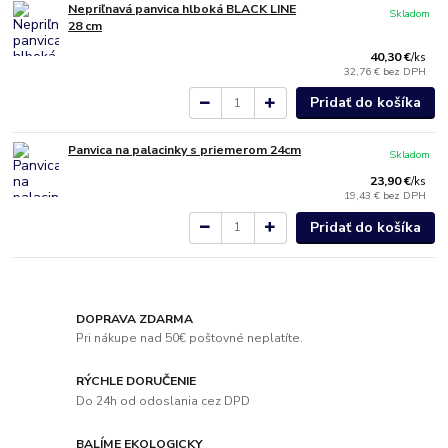
Nepriľnavá panvica hlboká BLACK LINE
Skladom
28 cm
40,30 €
/
ks
32,76 €
bez DPH
Pridať do košíka
Panvica na palacinky s priemerom 24cm
Skladom
23,90 €
/
ks
19,43 €
bez DPH
Pridať do košíka
DOPRAVA ZDARMA
Pri nákupe nad 50€ poštovné neplatíte.
RÝCHLE DORUČENIE
Do 24h od odoslania cez DPD
BALÍME EKOLOGICKY