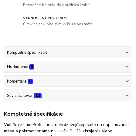
Bezpečné balenie do použitých krabíc
VERNOSTNÝ PROGRAM
Čím viac nakúpite, tým vyššiu zľavu máte
Kompletné špecifikácie
Hodnotenie
0
Komentáre
0
Súvisiaci tovar
13
Kompletné špecifikácie
Vidlička z línie Profi Line z nehrdzavejúcej ocele na napichovanie
mäsa a pokrmov priamo na doske či už ku krájaniu alebo