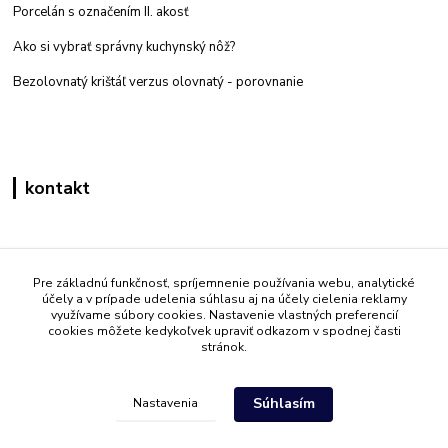
Porcelán s označením II. akosť
Ako si vybrať správny kuchynský nôž?
Bezolovnatý krištáľ verzus olovnatý -
porovnanie
kontakt
Zákaznícka podpora eshop mati
+421 908 861 051
Pre základnú funkčnosť, spríjemnenie používania webu, analytické
účely a v prípade udelenia súhlasu aj na účely cielenia reklamy
(Po - Pia 7:30-15:30)
využívame súbory cookies. Nastavenie vlastných preferencií
cookies môžete kedykoľvek upraviť odkazom v spodnej časti
info@mati.sk
stránok.
Súhlasím
Nastavenia