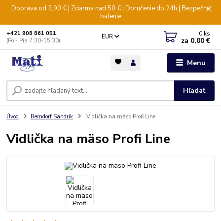
Doprava od 2,90 € | Zdarma nad 50 € | Doručenie do 24h | Bezpečné
balenie
0
ks
+421 908 861 051
EUR
za
0,00 €
(Po - Pia 7:30-15:30)
Menu
Hľadať
Úvod
Berndorf Sandrik
Vidlička na mäso Profi Line
Vidlička na mäso Profi Line