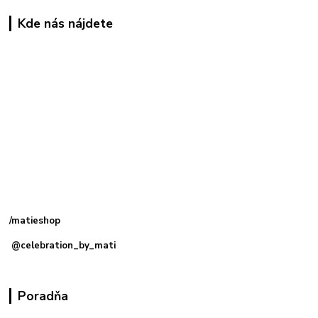
Kde nás nájdete
Kamenná
predajňa: Priemyselná 2, 949 01 Nitra
/matieshop
@celebration_by_mati
Poradňa