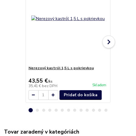
Nerezový kastról 1,5 L s pokrievkou
Kastról 5,6 
43,55 €
55,40 €
/
ks
/
k
Skladom
35,41 €
bez DPH
45,04 €
bez 
Pridať do košíka
Tovar zaradený v kategóriách