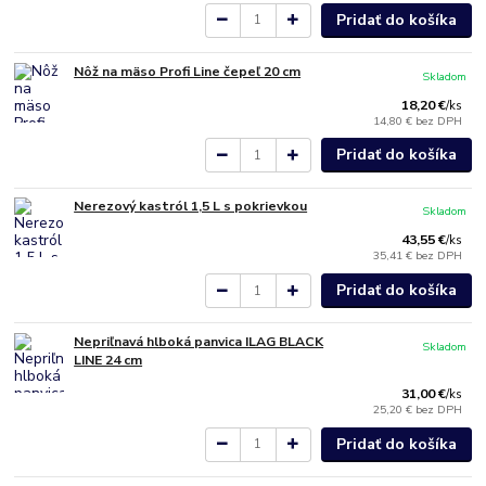
Pridať do košíka
Nôž na mäso Profi Line čepeľ 20 cm
Skladom
18,20 €
/
ks
14,80 €
bez DPH
Pridať do košíka
Nerezový kastról 1,5 L s pokrievkou
Skladom
43,55 €
/
ks
35,41 €
bez DPH
Pridať do košíka
Nepriľnavá hlboká panvica ILAG BLACK
Skladom
LINE 24 cm
31,00 €
/
ks
25,20 €
bez DPH
Pridať do košíka