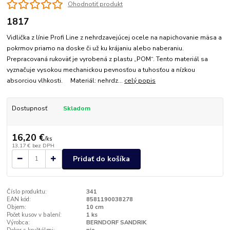
Ohodnotiť produkt
1817
Vidlička z línie Profi Line z nehrdzavejúcej ocele na napichovanie mäsa a
pokrmov priamo na doske či už ku krájaniu alebo naberaniu.
Prepracovaná rukoväť je vyrobená z plastu „POM“. Tento materiál sa
vyznačuje vysokou mechanickou pevnosťou a tuhosťou a nízkou
absorciou vlhkosti. Materiál: nehrdz...
celý popis
Dostupnosť
Skladom
16,20 €
/
ks
13,17 €
bez DPH
Pridať do košíka
Číslo produktu:
341
EAN kód:
8581190038278
Objem:
10 cm
Počet kusov v balení:
1 ks
Výrobca:
BERNDORF SANDRIK