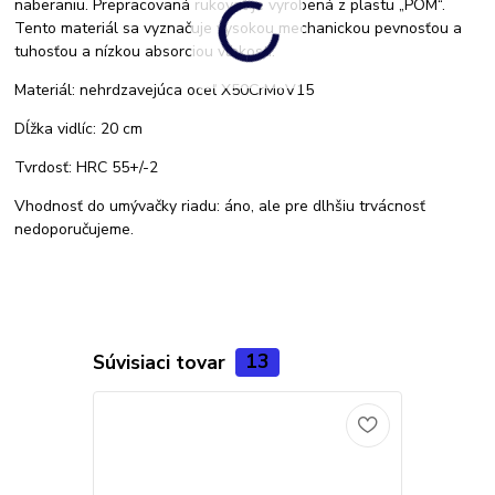
naberaniu. Prepracovaná rukoväť je vyrobená z plastu „POM“.
Tento materiál sa vyznačuje vysokou mechanickou pevnosťou a
tuhosťou a nízkou absorciou vlhkosti.
Materiál: nehrdzavejúca oceľ X50CrMoV15
Dĺžka vidlíc: 20 cm
Tvrdosť: HRC 55+/-2
Vhodnosť do umývačky riadu: áno, ale pre dlhšiu trvácnosť
nedoporučujeme.
Súvisiaci tovar
13