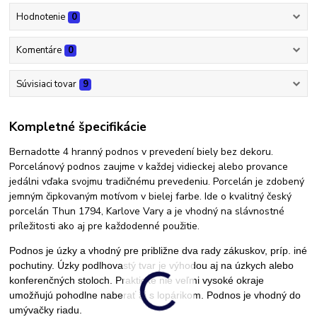
Hodnotenie
0
Komentáre
0
Súvisiaci tovar
9
Kompletné špecifikácie
Bernadotte 4 hranný podnos v prevedení biely bez dekoru.
Porcelánový podnos zaujme v každej vidieckej alebo provance
jedálni vďaka svojmu tradičnému prevedeniu. Porcelán je zdobený
jemným čipkovaným motívom v bielej farbe. Ide o kvalitný český
porcelán Thun 1794, Karlove Vary a je vhodný na slávnostné
príležitosti ako aj pre každodenné použitie.
Podnos je úzky a vhodný pre približne dva rady zákuskov, príp. iné
pochutiny. Úzky podlhovastý tvar je výhodou aj na úzkych alebo
konferenčných stoloch. Praktické nie veľmi vysoké okraje
umožňujú pohodlne naberať aj s lopárikom. Podnos je vhodný do
umývačky riadu.