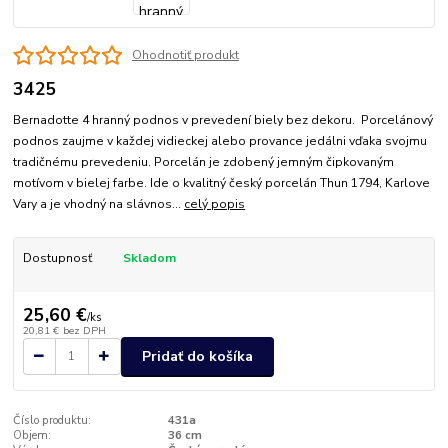
Ohodnotiť produkt
3425
Bernadotte 4 hranný podnos v prevedení biely bez dekoru. Porcelánový
podnos zaujme v každej vidieckej alebo provance jedálni vďaka svojmu
tradičnému prevedeniu. Porcelán je zdobený jemným čipkovaným
motívom v bielej farbe. Ide o kvalitný český porcelán Thun 1794, Karlove
Vary a je vhodný na slávnos...
celý popis
Dostupnosť
Skladom
25,60 €
/
ks
20,81 €
bez DPH
Pridať do košíka
Číslo produktu:
431a
Objem:
36 cm