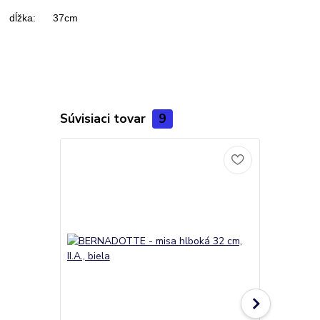
dĺžka: 37cm
Súvisiaci tovar
9
Akcia
Novinka