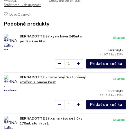
Výrobca:
Český porcelán, a.s.
Strážiť cenu / dostupnosť
Do obľúbených
Podobné produkty
BERNADOTTE šálky na kávu 240ml s
Skladom
podšálkou 6ks
54,20 €
/
ks
44,07 €
bez DPH
Pridať do košíka
BERNADOTTE - tanierový 3-stupňový
Skladom
etažér, slonová kosť
35,90 €
/
ks
29,19 €
bez DPH
Pridať do košíka
BERNADOTTE šálka na kávu set 6ks
Skladom
170ml, slon.kosť.