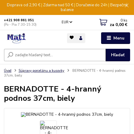
Doprava od 2,90 € | Zdarma nad 50 € | Doručenie do 24h | Bezpečné
balenie
0
ks
+421 908 861 051
EUR
za
0,00 €
(Po - Pia 7:30-15:30)
Menu
Hľadať
Úvod
Súpravy porcelánu a kusovky
BERNADOTTE - 4-hranný podnos
37cm, biely
BERNADOTTE - 4-hranný
podnos 37cm, biely