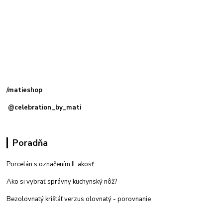
Kamenná
predajňa: Priemyselná 2, 949 01 Nitra
/matieshop
@celebration_by_mati
Poradňa
Porcelán s označením II. akosť
Ako si vybrať správny kuchynský nôž?
Bezolovnatý krištáľ verzus olovnatý -
porovnanie