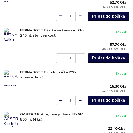
52,70 €
/
ks
42,85 €
bez DPH
Pridať do košíka
BERNADOTTE šálka na kávu set 6ks
Skladom
240ml, slonová kosť
57,70 €
/
ks
46,91 €
bez DPH
Pridať do košíka
BERNADOTTE - cukornička 220ml,
Skladom
slonová kosť
15,30 €
/
ks
12,44 €
bez DPH
Pridať do košíka
GASTRO Koktejlové poháre ELYSIA
Skladom
500 ml (4 ks)
22,40 €
/
bal
18,21 €
bez DPH