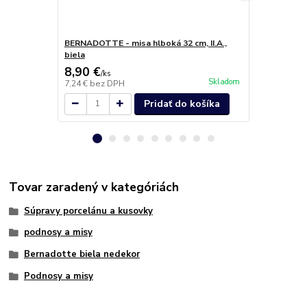
BERNADOTTE - misa hlboká 32 cm, II.A.,
BERNADOTTE 
biela
kosť
8,90 €
15,30 €
/
ks
/
k
Skladom
7,24 €
bez DPH
12,44 €
bez 
Pridať do košíka
Tovar zaradený v kategóriách
Súpravy porcelánu a kusovky
podnosy a misy
Bernadotte biela nedekor
Podnosy a misy