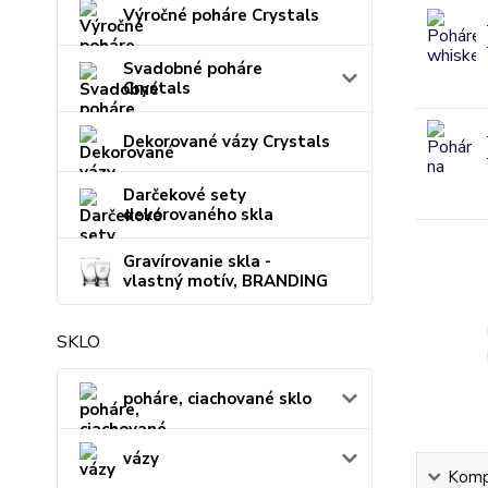
Výročné poháre Crystals
Svadobné poháre
Crystals
Dekorované vázy Crystals
Darčekové sety
dekorovaného skla
Gravírovanie skla -
vlastný motív, BRANDING
SKLO
poháre, ciachované sklo
vázy
Kompl