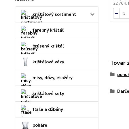
22,76 €
krištáľový sortiment
farebný krištáľ
brúsený krištáľ
krištáľové vázy
Tovar 
ponu
misy, dózy, etažéry
Darče
krištáľové sety
fľaše a džbány
poháre