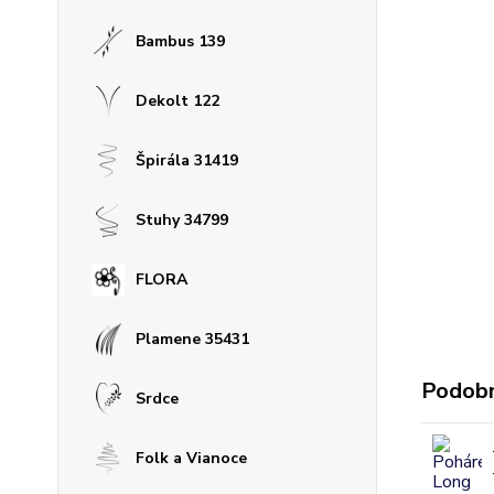
Bambus 139
Dekolt 122
Špirála 31419
Stuhy 34799
FLORA
Plamene 35431
Podobn
Srdce
Folk a Vianoce