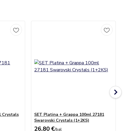
 Crystals
SET Platina + Grappa 100ml 27181
Vá
Swarovski Crystals (1+2KS)
(1k
26,80 €
13
/
bal