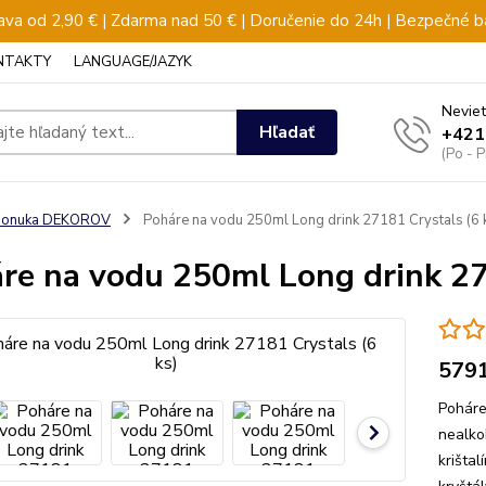
va od 2,90 € | Zdarma nad 50 € | Doručenie do 24h | Bezpečné b
NTAKTY
LANGUAGE/JAZYK
Neviet
Hľadať
+421
(Po - 
ponuka DEKOROV
Poháre na vodu 250ml Long drink 27181 Crystals (6 
re na vodu 250ml Long drink 27
579
Poháre
nealko
krišta