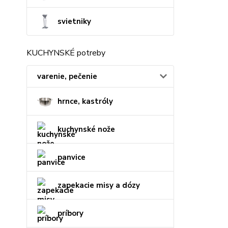
svietniky
KUCHYNSKÉ potreby
varenie, pečenie
hrnce, kastróly
kuchynské nože
panvice
zapekacie misy a dózy
príbory