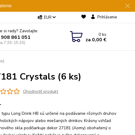
alenie
Prihlásenie
EUR
e si rady? Zavolajte.
0
ks
 908 861 051
za
0,00 €
Pia 7:30-15:30)
ks)
181 Crystals (6 ks)
Ohodnotiť produkt
1
 typu Long Drink HB sú určené na podávanie rôznych druhov
holických nápojov alebo miešaných drinkov. Krásny vzhľad
línového skla podčiarkuje dekor 27181 (Aomy) obohatený o