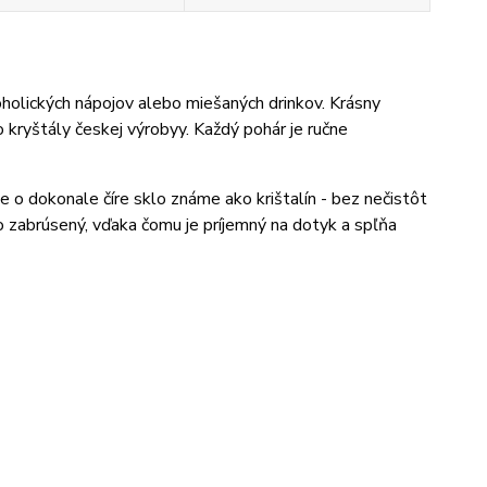
holických nápojov alebo miešaných drinkov. Krásny
kryštály českej výrobyy. Každý pohár je ručne
Ide o dokonale číre sklo známe ako krištalín - bez nečistôt
o zabrúsený, vďaka čomu je príjemný na dotyk a spľňa