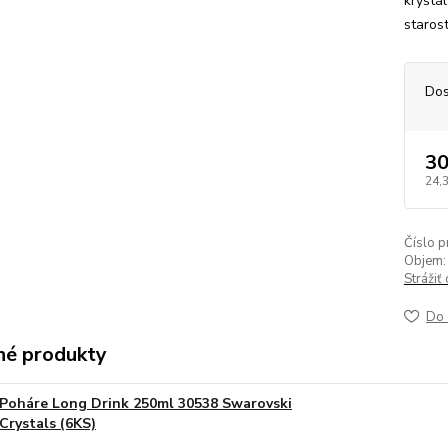
kryštá
staros
Dos
30
24,
Číslo p
Objem:
Strážiť
Do 
é produkty
Poháre Long Drink 250ml 30538 Swarovski
Crystals (6KS)