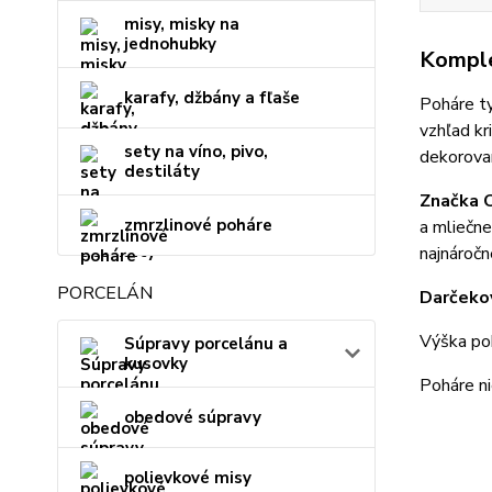
misy, misky na
jednohubky
Komple
karafy, džbány a fľaše
Poháre ty
vzhľad kr
sety na víno, pivo,
dekorovan
destiláty
Značka 
zmrzlinové poháre
a mliečne
najnáročn
PORCELÁN
Darčekov
Výška po
Súpravy porcelánu a
kusovky
Poháre ni
obedové súpravy
polievkové misy