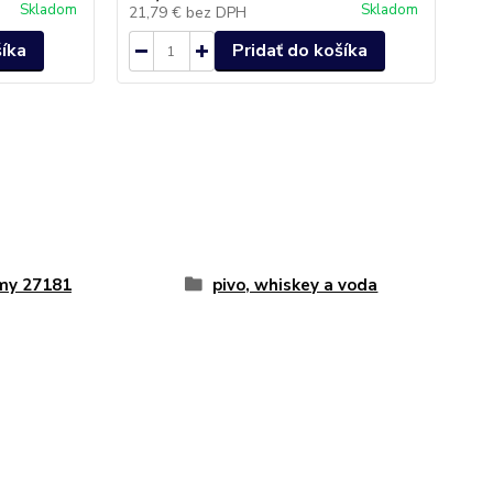
Skladom
Skladom
21,79 €
bez DPH
11
šíka
Pridať do košíka
my 27181
pivo, whiskey a voda