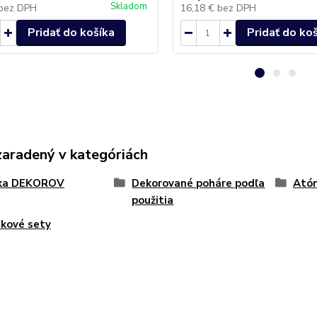
Skladom
bez DPH
16,18 €
bez DPH
Pridať do košíka
Pridať do ko
zaradený v kategóriách
ka DEKOROV
Dekorované poháre podľa
Ató
použitia
kové sety