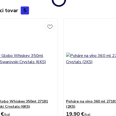
ci tovar
5
lobo Whiskey 350ml 27181
Poháre na víno 360 ml 27181
ki Crystals (6KS)
(2KS)
 €
19,90 €
/
bal
/
bal.