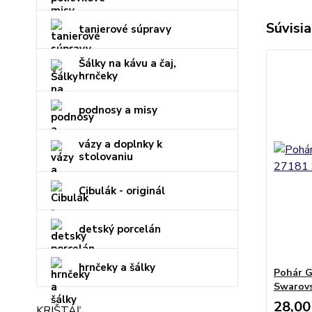
Súvisia
tanierové súpravy
Šálky na kávu a čaj,
hrnčeky
podnosy a misy
vázy a doplnky k
stolovaniu
Cibulák - originál
detský porcelán
hrnčeky a šálky
Pohár G
Swarovs
28,00
KRIŠTÁĽ