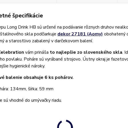
tné špecifikácie
pu Long Drink HB sú určené na podávanie rôznych druhov nealko
ištalínového skla podčiarkuje
dekor 27181 (Aomy)
obohatený o 
ý a starostlivo zabalený v darčekovom balení.
Celebration
vám prináša
to najlepšie zo slovenského skla
. 
ho povlaku. Poháre sú vyrábané strojovo. Ústny okraj je fazetov
ejšie hygienické nároky.
é balenie obsahuje 6 ks pohárov.
hára: 134mm, šírka: 59 mm
e sú vhodné do umývačky riadu.