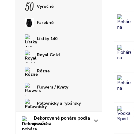
Výročné
Farebné
Lístky 140
Royal Gold
Rôzne
Flowers / Kvety
Poľovnícky a rybársky
Dekorované poháre podľa
použitia