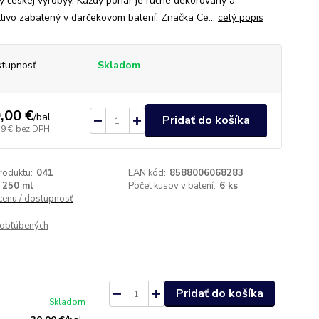
ly českej výrobyy. Každý pohár je ručne dekorovaný a
tlivo zabalený v darčekovom balení. Značka Ce...
celý popis
tupnosť
Skladom
,00 €
/
bal
Pridať do košíka
39 €
bez DPH
roduktu:
041
EAN kód:
8588006068283
250 ml
Počet kusov v balení:
6 ks
 cenu / dostupnosť
obľúbených
Pridať do košíka
Skladom