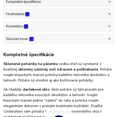
Kompletné špecifikácie
Hodnotenie
0
Komentáre
0
Súvisiaci tovar
7
Kompletné špecifikácie
Sklenené poháriky na pálenku
vodka shot sú vyrobené z
kvalitnej
skloviny odolnej voči nárazom a poškiabaniu
. Poháre
svojím klasických tvarom potešia každého milovníka destilátov a
liehovín. Poháre sú vhodné aj ako koštovacie poháriky.
Ak hľadáte
darčekové sklo
, tieto poháre sú tým pravým pre
každého milovníka ovocných destilátov a liehovín. Svojím
klasickým tvarom pekne "sadnú" do ruky a potešia svojím
elegantným dekorom s pravými kvalitnými kryštálmi. Značka
Celebration vám prináša to najlepšie zo slovenského skla v
praktickom darčekovom balení.