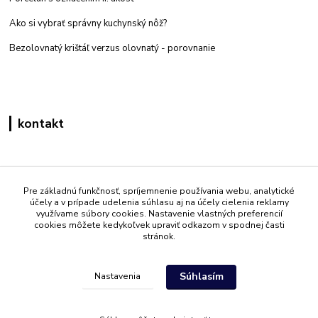
Ako si vybrať správny kuchynský nôž?
Bezolovnatý krištáľ verzus olovnatý -
porovnanie
kontakt
Zákaznícka podpora eshop mati
+421 908 861 051
Pre základnú funkčnosť, spríjemnenie používania webu, analytické
účely a v prípade udelenia súhlasu aj na účely cielenia reklamy
(Po - Pia 7:30-15:30)
využívame súbory cookies. Nastavenie vlastných preferencií
cookies môžete kedykoľvek upraviť odkazom v spodnej časti
info@mati.sk
stránok.
Súhlasím
Nastavenia