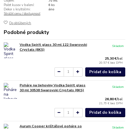
Objem:
70 ml
Počet kusov v balení:
6 ks
Dekor s kryštálmi:
áno
Strážiť cenu / dostupnosť
Do obľúbených
Podobné produkty
Vodka Spirit glass 30 ml 122 Swarovski
Skladom
Crystals (6KS)
25,30 €
/
bal
20,57 €
bez DPH
Pridať do košíka
Poháre na liehoviny Vodka Spirit glass
Skladom
30 ml 30538 Swarovski Crystals (6KS)
26,80 €
/
bal
21,79 €
bez DPH
Pridať do košíka
Aurum Cooper krištáľové poháre so
Skladom