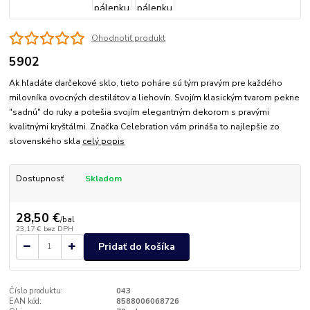
Ohodnotiť produkt
5902
Ak hľadáte darčekové sklo, tieto poháre sú tým pravým pre každého
milovníka ovocných destilátov a liehovín. Svojím klasickým tvarom pekne
"sadnú" do ruky a potešia svojím elegantným dekorom s pravými
kvalitnými kryštálmi. Značka Celebration vám prináša to najlepšie zo
slovenského skla
celý popis
Dostupnosť
Skladom
28,50 €
/
bal
23,17 €
bez DPH
Pridať do košíka
Číslo produktu:
043
EAN kód:
8588006068726