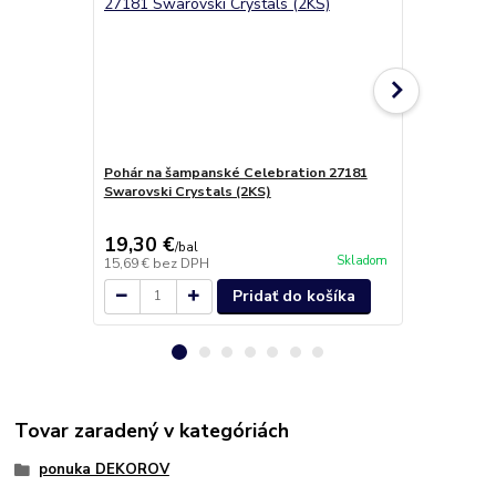
Pohár na šampanské Celebration 27181
Poháre na ví
Swarovski Crystals (2KS)
19,30 €
19,90 €
/
bal
/
b
Skladom
15,69 €
bez DPH
16,18 €
bez 
Pridať do košíka
Tovar zaradený v kategóriách
ponuka DEKOROV