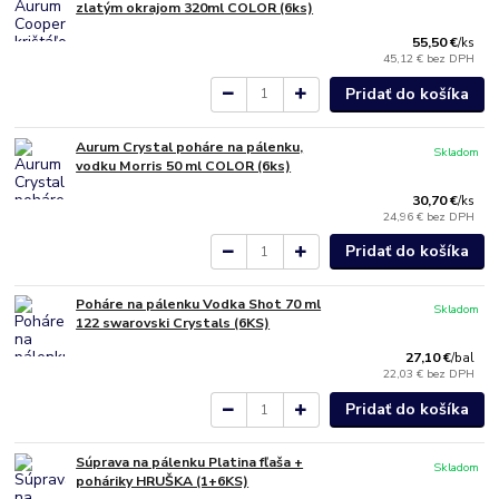
zlatým okrajom 320ml COLOR (6ks)
55,50 €
/
ks
45,12 €
bez DPH
Pridať do košíka
Aurum Crystal poháre na pálenku,
Skladom
vodku Morris 50 ml COLOR (6ks)
30,70 €
/
ks
24,96 €
bez DPH
Pridať do košíka
Poháre na pálenku Vodka Shot 70 ml
Skladom
122 swarovski Crystals (6KS)
27,10 €
/
bal
22,03 €
bez DPH
Pridať do košíka
Súprava na pálenku Platina fľaša +
Skladom
poháriky HRUŠKA (1+6KS)