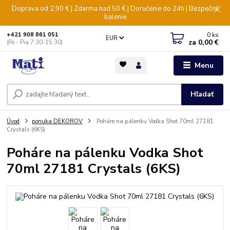
Doprava od 2,90 € | Zdarma nad 50 € | Doručenie do 24h | Bezpečné
balenie
0
ks
+421 908 861 051
EUR
za
0,00 €
(Po - Pia 7:30-15:30)
Menu
Hľadať
Úvod
ponuka DEKOROV
Poháre na pálenku Vodka Shot 70ml 27181
Crystals (6KS)
Poháre na pálenku Vodka Shot
70ml 27181 Crystals (6KS)