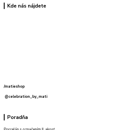
Kde nás nájdete
Kamenná
predajňa: Priemyselná 2, 949 01 Nitra
/matieshop
@celebration_by_mati
Poradňa
Porcelán s označením II. akosť