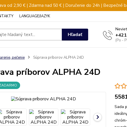
va od 2,90 € | Zdarma nad 50 € | Doručenie do 24h | Bezpečné b
NTAKTY
LANGUAGE/JAZYK
Neviet
Hľadať
+421
(Po - 
arenie, pečenie
Súprava príborov ALPHA 24D
ava príborov ALPHA 24D
 ZADARMO
558
Sada p
ideáln
chróm-