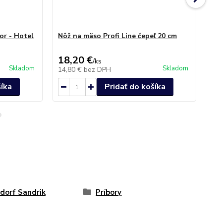
or - Hotel
Nôž na mäso Profi Line čepeľ 20 cm
Nôž
18,20 €
15
/
ks
Skladom
Skladom
14,80 €
bez DPH
12
šíka
Pridať do košíka
dorf Sandrik
Príbory