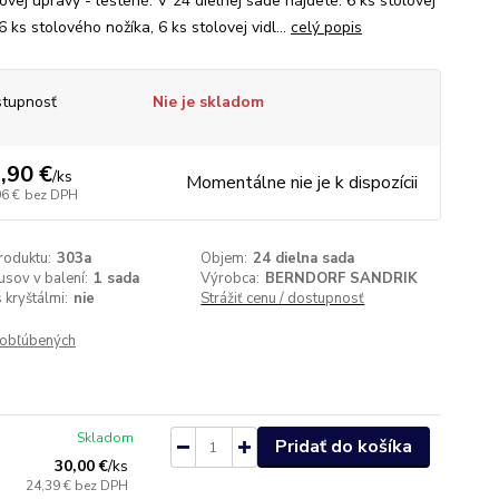
ovej úpravy - leštené. V 24 dielnej sade nájdete: 6 ks stolovej
 6 ks stolového nožíka, 6 ks stolovej vidl...
celý popis
tupnosť
Nie je skladom
,90 €
/
ks
Momentálne nie je k dispozícii
96 €
bez DPH
roduktu:
303a
Objem:
24 dielna sada
usov v balení:
1 sada
Výrobca:
BERNDORF SANDRIK
 kryštálmi:
nie
Strážiť cenu / dostupnosť
obľúbených
Skladom
Pridať do košíka
30,00 €
/
ks
24,39 €
bez DPH