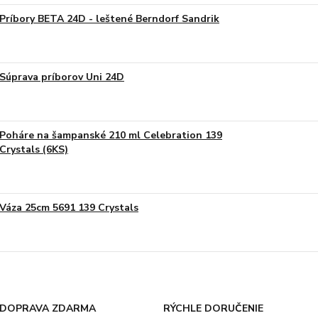
Príbory BETA 24D - leštené Berndorf Sandrik
Súprava príborov Uni 24D
Poháre na šampanské 210 ml Celebration 139
Crystals (6KS)
Váza 25cm 5691 139 Crystals
DOPRAVA ZDARMA
RÝCHLE DORUČENIE