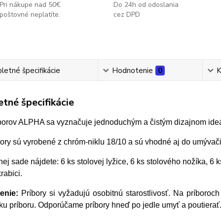
Pri nákupe nad 50€
Do 24h od odoslania
poštovné neplatíte.
cez DPD
etné špecifikácie
Hodnotenie
0
K
tné špecifikácie
borov ALPHA sa vyznačuje jednoduchým a čistým
dizajnom ide
bory sú vyrobené z chróm-niklu 18/10 a sú vhodné aj do umývači
nej sade nájdete: 6 ks stolovej lyžice, 6 ks stolového nožíka, 6 k
rabici.
enie:
Príbory si vyžadujú osobitnú starostlivosť. Na príboroc
sku príboru. Odporúčame príbory hneď po jedle umyť a poutierať