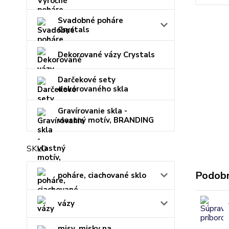
Svadobné poháre
Crystals
Dekorované vázy Crystals
Darčekové sety
dekorovaného skla
Gravírovanie skla -
vlastný motív, BRANDING
SKLO
Podobn
poháre, ciachované sklo
vázy
misy, misky na