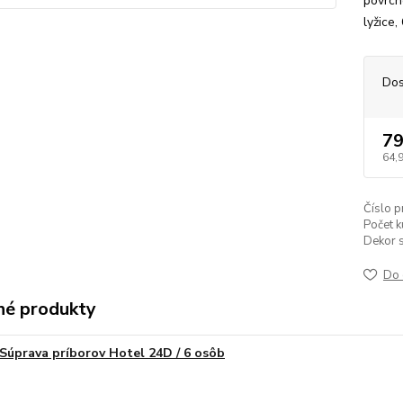
povrch
lyžice,
Dos
79
64,
Číslo p
Počet k
Dekor s
Do 
é produkty
Súprava príborov Hotel 24D / 6 osôb