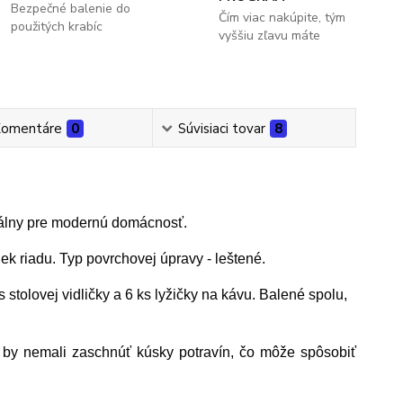
Bezpečné balenie do
Čím viac nakúpite, tým
použitých krabíc
vyššiu zľavu máte
omentáre
0
Súvisiaci tovar
8
álny pre modernú domácnosť.
ek riadu. Typ povrchovej úpravy - leštené.
s stolovej vidličky a 6 ks lyžičky na kávu. Balené spolu,
h by nemali zaschnúť kúsky potravín, čo môže spôsobiť
.