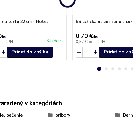
 na tortu 22 cm - Hotel
BS Lyžička na zmrzlinu a cuk
€
0,70 €
/
ks
/
ks
Skladom
ez DPH
0,57 €
bez DPH
Pridať do košíka
Pridať do ko
zaradený v kategóriách
ie, pečenie
príbory
Bern