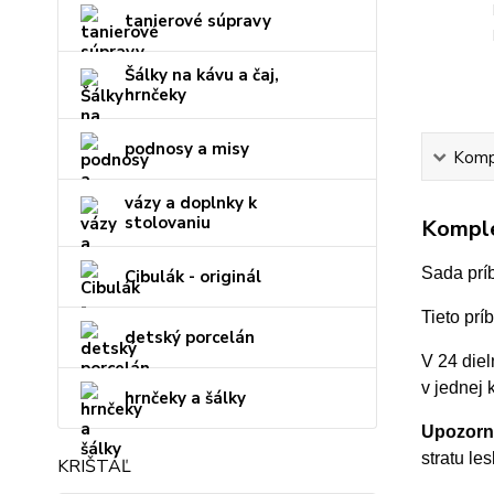
tanierové súpravy
Šálky na kávu a čaj,
hrnčeky
podnosy a misy
Kompl
vázy a doplnky k
stolovaniu
Komple
Sada prí
Cibulák - originál
Tieto prí
detský porcelán
V 24 diel
v jednej k
hrnčeky a šálky
Upozorn
stratu le
KRIŠTÁĽ