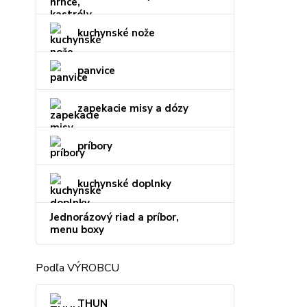
kuchynské nože
panvice
zapekacie misy a dózy
príbory
kuchynské doplnky
Jednorázový riad a príbor,
menu boxy
Podľa VÝROBCU
THUN