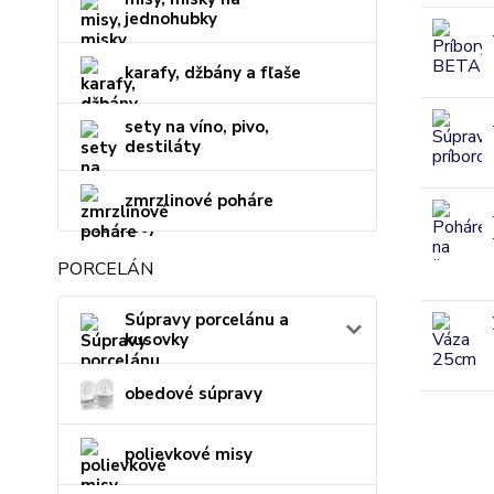
jednohubky
karafy, džbány a fľaše
sety na víno, pivo,
destiláty
zmrzlinové poháre
PORCELÁN
Súpravy porcelánu a
kusovky
obedové súpravy
polievkové misy