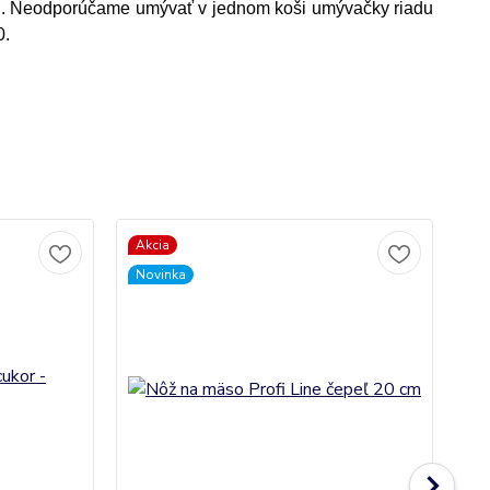
lu. Neodporúčame umývať v jednom koši umývačky riadu
0.
Akcia
Novinka