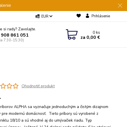
alenie
Prihlásenie
EUR
e si rady? Zavolajte.
0
ks
 908 861 051
za
0,00 €
Pia 7:30-15:30)
Ohodnotiť produkt
1
ríborov ALPHA sa vyznačuje jednoduchým a čistým dizajnom
y pre modernú domácnosť. Tieto príbory sú vyrobené z
niklu 18/10 a sú vhodné aj do umývačiek riadu. Typ