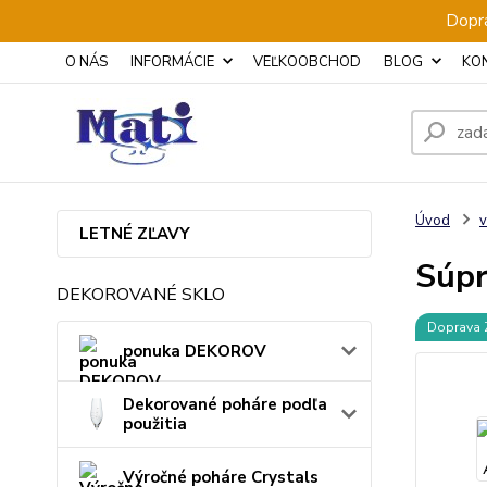
Dopra
O NÁS
INFORMÁCIE
VEĽKOOBCHOD
BLOG
KO
Úvod
v
LETNÉ ZĽAVY
Súpr
DEKOROVANÉ SKLO
Doprava
ponuka DEKOROV
Dekorované poháre podľa
použitia
Výročné poháre Crystals