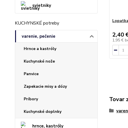
svietniky
Lopatka
KUCHYNSKÉ potreby
2,40 
varenie, pečenie
1,95 €
b
Hrnce a kastróly
Kuchynské nože
Panvice
Zapekacie misy a dózy
Tovar 
Príbory
varen
Kuchynské doplnky
hrnce, kastróly