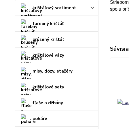
Striebor
krištáľový sortiment
spolu prí
farebný krištáľ
brúsený krištáľ
Súvisia
krištáľové vázy
misy, dózy, etažéry
krištáľové sety
fľaše a džbány
poháre