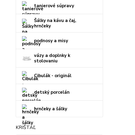
tanierové súpravy
Šálky na kávu a čaj,
hrnčeky
podnosy a misy
vázy a doplnky k
stolovaniu
Cibulák - originál
detský porcelán
hrnčeky a šálky
KRIŠTÁĽ