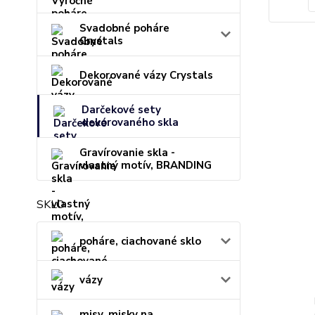
Svadobné poháre
Crystals
Dekorované vázy Crystals
Darčekové sety
dekorovaného skla
Gravírovanie skla -
vlastný motív, BRANDING
SKLO
poháre, ciachované sklo
vázy
misy, misky na