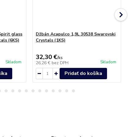
pirit glass
Džbán Acapulco 1,9L 30538 Swarovski
Po
als (6KS)
Crystals (1KS)
Sw
32,30 €
30
/
ks
Skladom
Skladom
26,26 €
bez DPH
24
šíka
Pridať do košíka