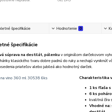
poštovné neplatíte.
cez DPD
etné špecifikácie
Hodnotenie
0
K
tné špecifikácie
á súprava na destilát, pálenku
v originálom darčekovom vyh
áriky klasického tvaru dobre padnú do ruky a nechajú vyniknúť 
osedenia priateľov alebo jubileá ako hodnotný darček.
Charakteristika 
1 ks fľaša 
6 ks pohár
kvalitná číra
Vhodné na:
destilát