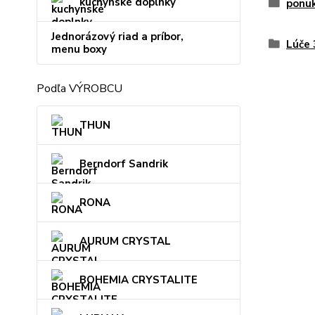
kuchynské doplnky
ponu
Jednorázový riad a príbor,
Lúče
menu boxy
Podľa VÝROBCU
THUN
Berndorf Sandrik
RONA
AURUM CRYSTAL
BOHEMIA CRYSTALITE