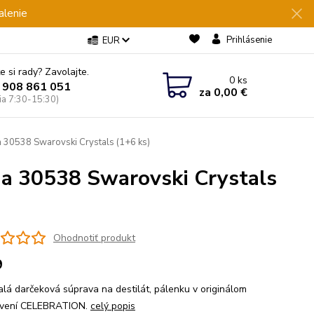
alenie
Prihlásenie
EUR
e si rady? Zavolajte.
0
ks
 908 861 051
za
0,00 €
Pia 7:30-15:30)
a 30538 Swarovski Crystals (1+6 ks)
na 30538 Swarovski Crystals
Ohodnotiť produkt
9
lá darčeková súprava na destilát, pálenku v originálom
ovení CELEBRATION.
celý popis