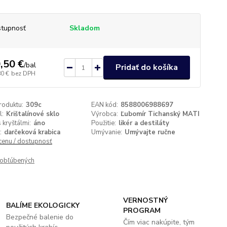
tupnosť
Skladom
,50 €
/
bal
Pridať do košíka
80 €
bez DPH
roduktu:
309c
EAN kód:
8588006988697
l:
Krištalínové sklo
Výrobca:
Ľubomír Tichanský MATI
 kryštálmi:
áno
Použitie:
likér a destiláty
:
darčeková krabica
Umývanie:
Umývajte ručne
 cenu / dostupnosť
obľúbených
VERNOSTNÝ
BALÍME EKOLOGICKY
PROGRAM
Bezpečné balenie do
Čím viac nakúpite, tým