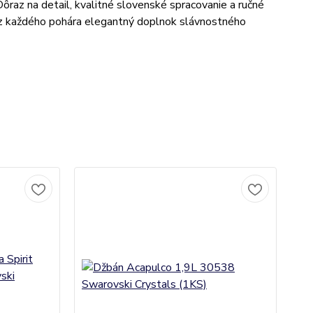
Dôraz na detail, kvalitné slovenské spracovanie a ručné
 z každého pohára elegantný doplnok slávnostného
TO