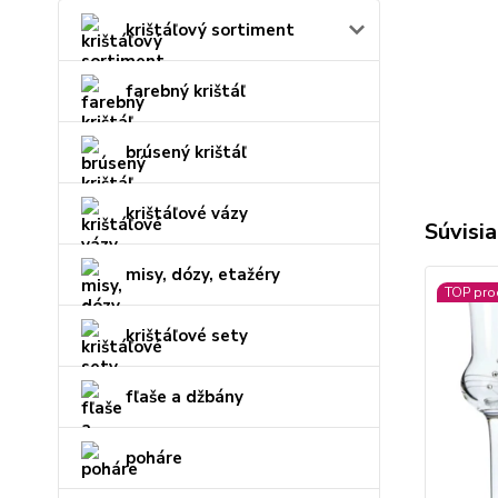
krištáľový sortiment
farebný krištáľ
brúsený krištáľ
krištáľové vázy
Súvisia
misy, dózy, etažéry
TOP pro
krištáľové sety
fľaše a džbány
poháre