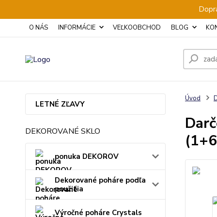
Dopra
O NÁS
INFORMÁCIE
VEĽKOOBCHOD
BLOG
KO
Úvod
D
LETNÉ ZĽAVY
Darč
DEKOROVANÉ SKLO
(1+6
ponuka DEKOROV
Dekorované poháre podľa
použitia
Výročné poháre Crystals