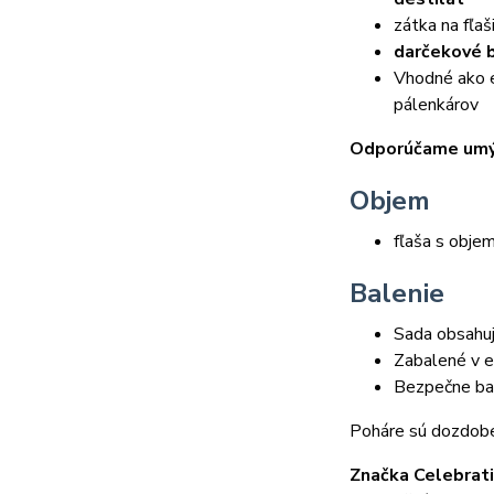
zátka na fľaš
darčekové 
Vhodné ako e
pálenkárov
Odporúčame umýv
Objem
fľaša s obj
Balenie
Sada obsahu
Zabalené v e
Bezpečne bal
Poháre sú dozdobe
Značka Celebrat