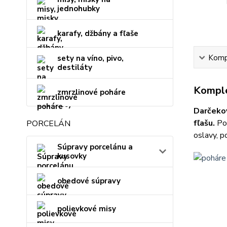
jednohubky
karafy, džbány a fľaše
Kompl
sety na víno, pivo,
destiláty
Komple
zmrzlinové poháre
Darčekov
fľašu.
Poh
PORCELÁN
oslavy, p
Súpravy porcelánu a
kusovky
obedové súpravy
polievkové misy