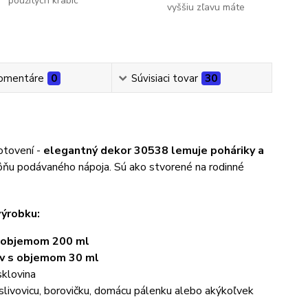
použitých krabíc
vyššiu zľavu máte
omentáre
0
Súvisiaci tovar
30
otovení -
elegantný dekor 30538 lemuje poháriky a
vôňu podávaného nápoja. Sú ako stvorené na rodinné
výrobku:
s objemom 200 ml
ov s objemom 30 ml
 sklovina
slivovicu, borovičku, domácu pálenku alebo akýkoľvek