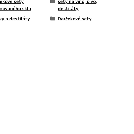
ekové sety
sety na víno, pivo,
rovaného skla
destiláty
rky a destiláty
Darčekové sety