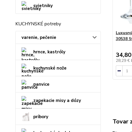
svietniky
KUCHYNSKÉ potreby
Luxusný
varenie, pečenie
30538 S
hrnce, kastróly
34,80
28,29 €
kuchynské nože
panvice
zapekacie misy a dózy
príbory
Tovar 