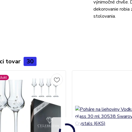
výnimočné chvíle. 
dekorovanie robia
stolovania.
ci tovar
30
dukt