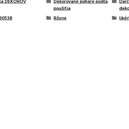
ka DEKOROV
Dekorované poháre podľa
Darč
použitia
deko
 30538
Rôzne
liké