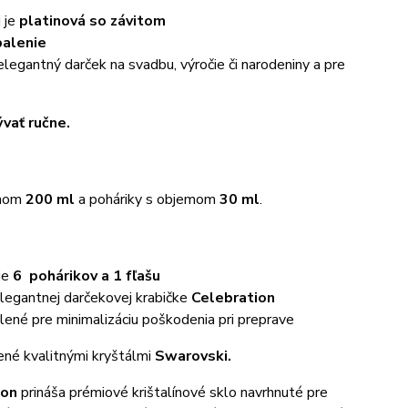
i je
platinová so závitom
balenie
legantný darček na svadbu, výročie či narodeniny a pre
ať ručne.
emom
200 ml
a poháriky s objemom
30 ml
.
je
6
pohárikov a 1 fľašu
legantnej darčekovej krabičke
Celebration
ené pre minimalizáciu poškodenia pri preprave
né kvalitnými kryštálmi
Swarovski.
ion
prináša prémiové krištalínové sklo navrhnuté pre