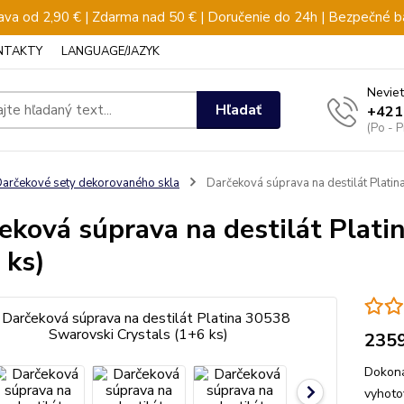
va od 2,90 € | Zdarma nad 50 € | Doručenie do 24h | Bezpečné b
NTAKTY
LANGUAGE/JAZYK
Neviet
Hľadať
+421
(Po - 
arčekové sety dekorovaného skla
Darčeková súprava na destilát Platin
eková súprava na destilát Plati
 ks)
235
Dokona
vyhot