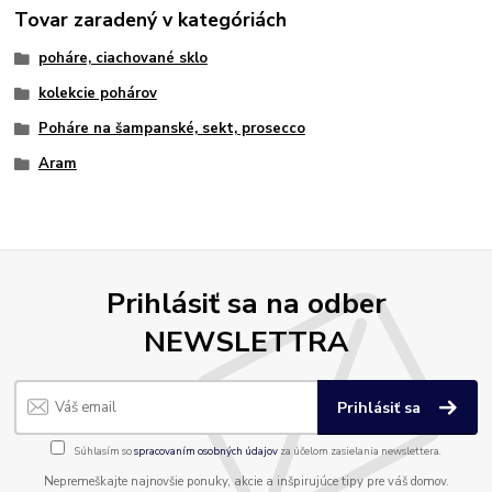
Tovar zaradený v kategóriách
poháre, ciachované sklo
kolekcie pohárov
Poháre na šampanské, sekt, prosecco
Aram
Prihlásiť sa na odber
NEWSLETTRA
Prihlásiť sa
Súhlasím so
spracovaním osobných údajov
za účelom zasielania newslettera.
Nepremeškajte najnovšie ponuky, akcie a inšpirujúce tipy pre váš domov.