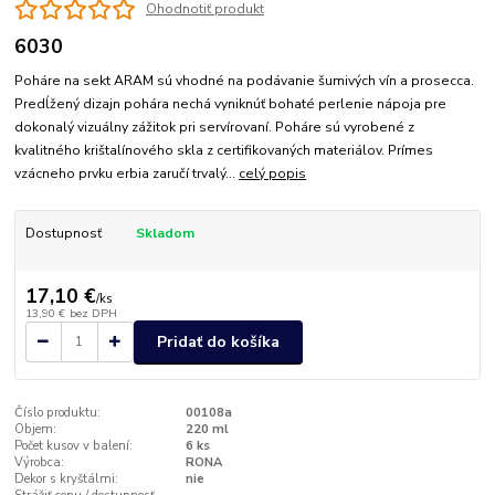
Ohodnotiť produkt
6030
Poháre na sekt ARAM sú vhodné na podávanie šumivých vín a prosecca.
Predĺžený dizajn pohára nechá vyniknúť bohaté perlenie nápoja pre
dokonalý vizuálny zážitok pri servírovaní. Poháre sú vyrobené z
kvalitného krištalínového skla z certifikovaných materiálov. Prímes
vzácneho prvku erbia zaručí trvalý...
celý popis
Dostupnosť
Skladom
17,10 €
/
ks
13,90 €
bez DPH
Pridať do košíka
Číslo produktu:
00108a
Objem:
220 ml
Počet kusov v balení:
6 ks
Výrobca:
RONA
Dekor s kryštálmi:
nie