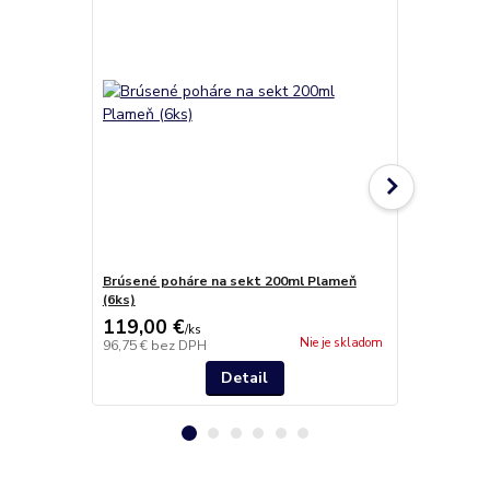
Brúsené poháre na sekt 200ml Plameň
Pohár na se
(6ks)
119,00 €
13,50 €
/
ks
/
k
Nie je skladom
96,75 €
bez DPH
10,98 €
bez 
Detail