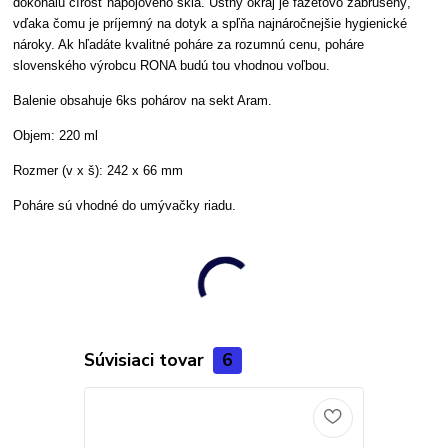
dokonalú čírosť nápojového skla. Ústny okraj je fazetovo zabrúsený,
vďaka čomu je príjemný na dotyk a spľňa najnáročnejšie hygienické
nároky. Ak hľadáte kvalitné poháre za rozumnú cenu, poháre
slovenského výrobcu RONA budú tou vhodnou voľbou.
Balenie obsahuje 6ks pohárov na sekt Aram.
Objem: 220 ml
Rozmer (v x š): 242 x 66 mm
Poháre sú vhodné do umývačky riadu.
Súvisiaci tovar
6