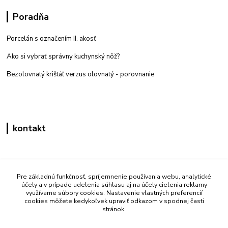
Poradňa
Porcelán s označením II. akosť
Ako si vybrať správny kuchynský nôž?
Bezolovnatý krištáľ verzus olovnatý -
porovnanie
kontakt
Zákaznícka podpora eshop mati
+421 908 861 051
Pre základnú funkčnosť, spríjemnenie používania webu, analytické
účely a v prípade udelenia súhlasu aj na účely cielenia reklamy
(Po - Pia 7:30-15:30)
využívame súbory cookies. Nastavenie vlastných preferencií
cookies môžete kedykoľvek upraviť odkazom v spodnej časti
info@mati.sk
stránok.