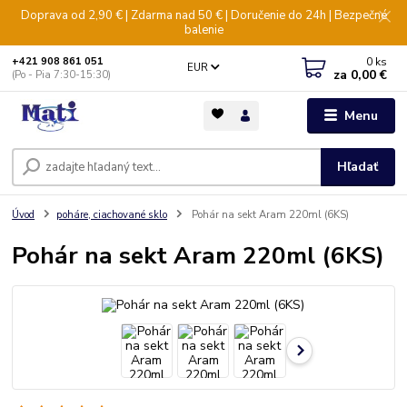
Doprava od 2,90 € | Zdarma nad 50 € | Doručenie do 24h | Bezpečné
balenie
0
ks
+421 908 861 051
EUR
za
0,00 €
(Po - Pia 7:30-15:30)
Menu
Hľadať
Úvod
poháre, ciachované sklo
Pohár na sekt Aram 220ml (6KS)
Pohár na sekt Aram 220ml (6KS)