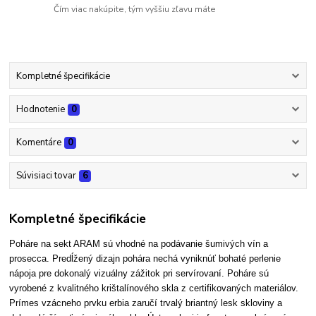
Čím viac nakúpite, tým vyššiu zľavu máte
Kompletné špecifikácie
Hodnotenie
0
Komentáre
0
Súvisiaci tovar
6
Kompletné špecifikácie
Poháre na sekt ARAM sú vhodné na podávanie šumivých vín a
prosecca. Predĺžený dizajn pohára nechá vyniknúť bohaté perlenie
nápoja pre dokonalý vizuálny zážitok pri servírovaní. Poháre sú
vyrobené z kvalitného krištalínového skla z certifikovaných materiálov.
Prímes vzácneho prvku erbia zaručí trvalý briantný lesk skloviny a