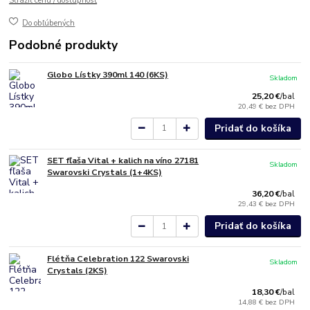
Strážiť cenu / dostupnosť
Do obľúbených
Podobné produkty
Globo Lístky 390ml 140 (6KS)
Skladom
25,20 €
/
bal
20,49 €
bez DPH
Pridať do košíka
SET fľaša Vital + kalich na víno 27181
Skladom
Swarovski Crystals (1+4KS)
36,20 €
/
bal
29,43 €
bez DPH
Pridať do košíka
Flétňa Celebration 122 Swarovski
Skladom
Crystals (2KS)
18,30 €
/
bal
14,88 €
bez DPH