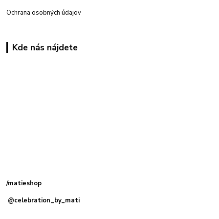
Ochrana osobných údajov
Kde nás nájdete
Kamenná
predajňa: Priemyselná 2, 949 01 Nitra
/matieshop
@celebration_by_mati