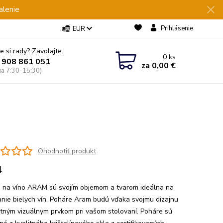
alenie
Prihlásenie
EUR
e si rady? Zavolajte.
0
ks
 908 861 051
za
0,00 €
Pia 7:30-15:30)
Ohodnotiť produkt
4
 na víno ARAM sú svojím objemom a tvarom ideálna na
nie bielych vín. Poháre Aram budú vďaka svojmu dizajnu
tným vizuálnym prvkom pri vašom stolovaní. Poháre sú