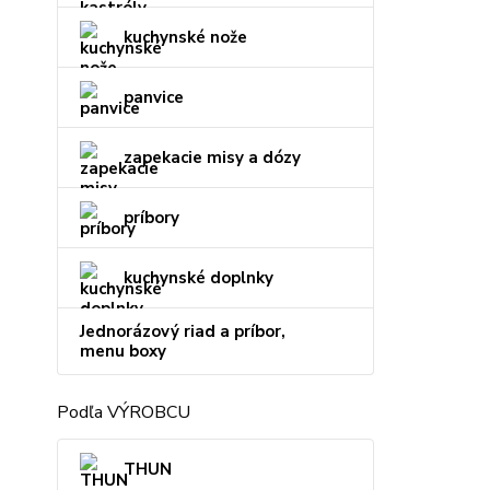
kuchynské nože
panvice
zapekacie misy a dózy
príbory
kuchynské doplnky
Jednorázový riad a príbor,
menu boxy
Podľa VÝROBCU
THUN