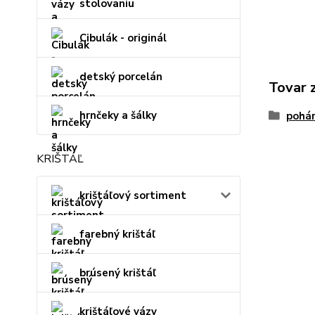
stolovaniu
Cibulák - originál
detský porcelán
Tovar 
hrnčeky a šálky
pohár
KRIŠTÁĽ
krištáľový sortiment
farebný krištáľ
brúsený krištáľ
krištáľové vázy