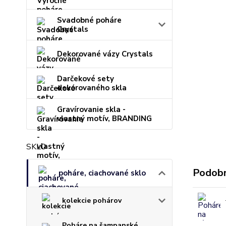
Svadobné poháre
Crystals
Dekorované vázy Crystals
Darčekové sety
dekorovaného skla
Gravírovanie skla -
vlastný motív, BRANDING
SKLO
Podobn
poháre, ciachované sklo
kolekcie pohárov
Poháre na šampanské,