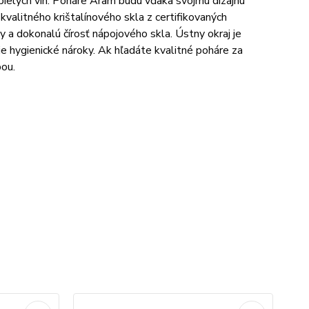
ielych vín. Poháre Aram budú vďaka svojmu dizajnu
valitného krištalínového skla z certifikovaných
ny a dokonalú čírosť nápojového skla. Ústny okraj je
e hygienické nároky. Ak hľadáte kvalitné poháre za
bou.