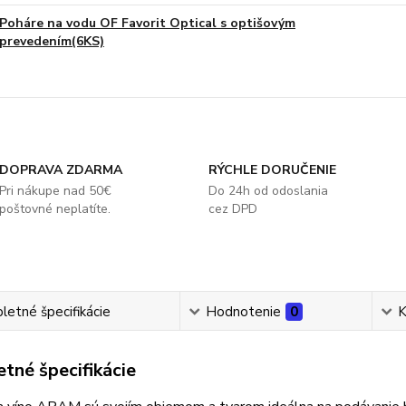
Poháre na vodu OF Favorit Optical s optišovým
prevedením(6KS)
DOPRAVA ZDARMA
RÝCHLE DORUČENIE
Pri nákupe nad 50€
Do 24h od odoslania
poštovné neplatíte.
cez DPD
etné špecifikácie
Hodnotenie
0
K
tné špecifikácie