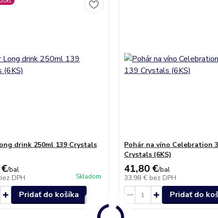
dukt
ong drink 250ml 139 Crystals
Pohár na víno Celebration 
Crystals (6KS)
 €
41,80 €
/
bal
/
bal
Skladom
bez DPH
33,98 €
bez DPH
Pridať do košíka
Pridať do ko