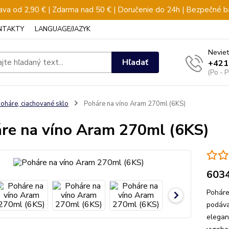
va od 2,90 € | Zdarma nad 50 € | Doručenie do 24h | Bezpečné b
NTAKTY
LANGUAGE/JAZYK
Neviet
Hľadať
+421
(Po - 
oháre, ciachované sklo
Poháre na víno Aram 270ml (6KS)
re na víno Aram 270ml (6KS)
603
Poháre
podáva
elegan