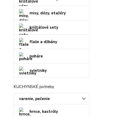
misy, dózy, etažéry
krištáľové sety
fľaše a džbány
poháre
svietniky
KUCHYNSKÉ potreby
varenie, pečenie
hrnce, kastróly