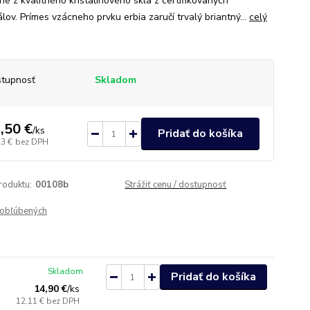
né z kvalitného krištalínového skla z certifikovaných
lov. Prímes vzácneho prvku erbia zaručí trvalý briantný...
celý
tupnosť
Skladom
,50 €
/
ks
Pridať do košíka
23 €
bez DPH
roduktu:
00108b
Strážiť cenu / dostupnosť
obľúbených
Skladom
Pridať do košíka
14,90 €
/
ks
12,11 €
bez DPH