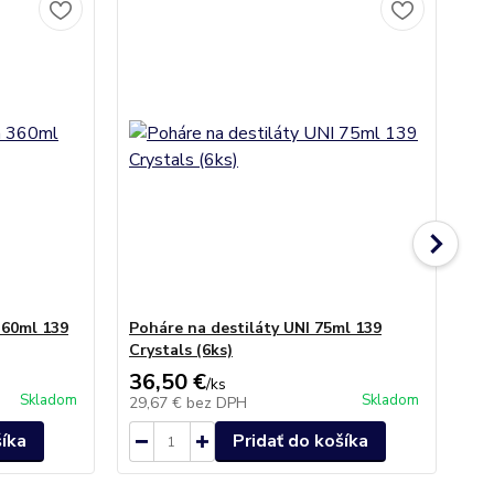
360ml 139
Poháre na destiláty UNI 75ml 139
Po
Crystals (6ks)
Sw
36,50 €
28
/
ks
Skladom
Skladom
29,67 €
bez DPH
22
šíka
Pridať do košíka