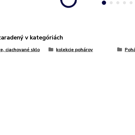
zaradený v kategóriách
e, ciachované sklo
kolekcie pohárov
Pohá