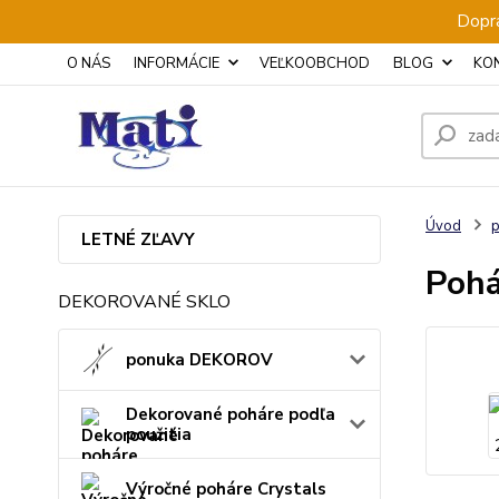
Dopra
O NÁS
INFORMÁCIE
VEĽKOOBCHOD
BLOG
KO
Úvod
p
LETNÉ ZĽAVY
Pohá
DEKOROVANÉ SKLO
ponuka DEKOROV
Dekorované poháre podľa
použitia
Výročné poháre Crystals