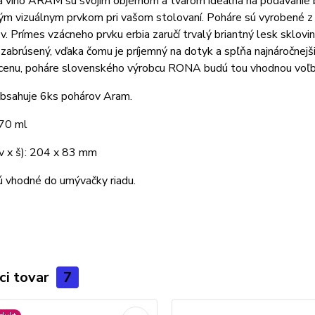
a víno ARAM sú svojím objemom a tvarom ideálna na podávanie b
m vizuálnym prvkom pri vašom stolovaní. Poháre sú vyrobené z k
v. Prímes vzácneho prvku erbia zaručí trvalý briantný lesk sklovi
zabrúsený, vďaka čomu je príjemný na dotyk a spľňa najnáročnejši
cenu, poháre slovenského výrobcu RONA budú tou vhodnou voľ
obsahuje 6ks pohárov Aram.
70 ml
v x š): 204 x 83 mm
ú vhodné do umývačky riadu.
ci tovar
7