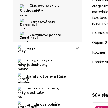
Poháre n
Ciachované sklo a
elegantný
HoReCa
materiálo
fazetovo 
Darčekové sety
rozumnú 
Balenie 
Zmrzlinové poháre
Objem: 2
vázy
Rozmer (
misy, misky na
Poháre s
jednohubky
karafy, džbány a fľaše
sety na víno, pivo,
destiláty
Súvisia
zmrzlinové poháre