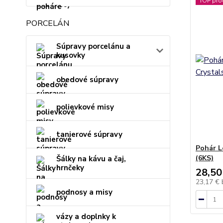
TOP pro
PORCELÁN
Súpravy porcelánu a
kusovky
obedové súpravy
polievkové misy
tanierové súpravy
Pohár L
(6KS)
Šálky na kávu a čaj,
hrnčeky
28,50
23,17 €
podnosy a misy
vázy a doplnky k