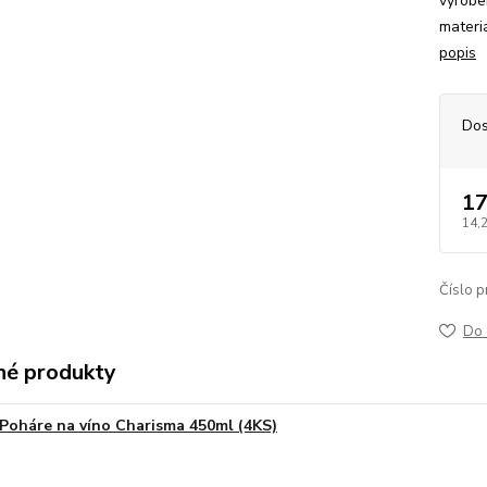
vyrobe
materiá
popis
Dos
17
14,
Číslo p
Do 
é produkty
Poháre na víno Charisma 450ml (4KS)