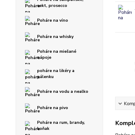
sekt, prosecco
Poháre na víno
Poháre na whisky
Poháre na miešané
nápoje
poháre na likéry a
pálenku
Poháre na vodu a nealko
Kompl
Poháre na pivo
Komple
Poháre na rum, brandy,
koňak