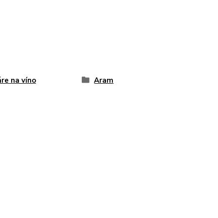
re na víno
Aram