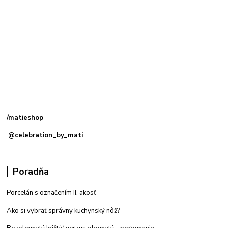
Kamenná
predajňa: Priemyselná 2, 949 01 Nitra
/matieshop
@celebration_by_mati
Poradňa
Porcelán s označením II. akosť
Ako si vybrať správny kuchynský nôž?