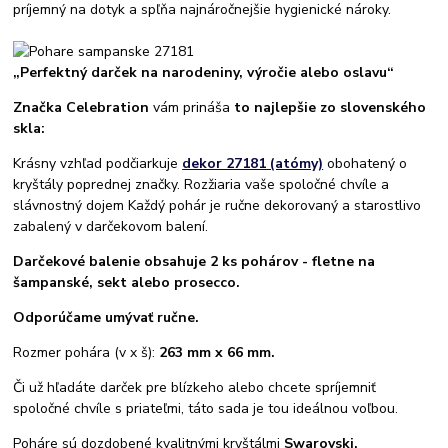
príjemný na dotyk a spľňa najnáročnejšie hygienické nároky.
„Perfektný darček na narodeniny, výročie alebo oslavu“
Značka Celebration
vám prináša
to najlepšie zo slovenského
skla:
Krásny vzhľad podčiarkuje
dekor 27181 (atómy)
obohatený o
kryštály poprednej značky. Rozžiaria vaše spoločné chvíle a
slávnostný dojem Každý pohár je ručne dekorovaný a starostlivo
zabalený v darčekovom balení.
Darčekové balenie obsahuje 2 ks pohárov - fletne na
šampanské, sekt alebo prosecco.
Odporúčame umývať ručne.
Rozmer pohára (v x š):
263 mm x 66 mm.
Či už hľadáte darček pre blízkeho alebo chcete spríjemniť
spoločné chvíle s priateľmi, táto sada je tou ideálnou voľbou.
Poháre sú dozdobené kvalitnými kryštálmi
Swarovski.