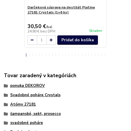
Darčeková súprava na destilát Platina
Džbán Acapu
27181 Crystals (1+6 ks)
30,50 €
32,30 €
/
bal
/
k
Skladom
24,80 €
bez DPH
26,26 €
bez 
Pridať do košíka
Tovar zaradený v kategóriách
ponuka DEKOROV
Svadobné poháre Crystals
Atómy 27181
šampanské, sekt, prosecco
svadobné poháre