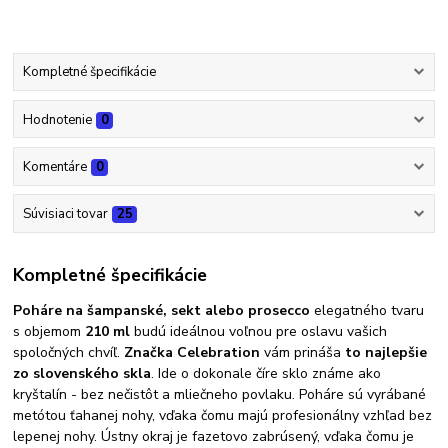
Kompletné špecifikácie
Hodnotenie
0
Komentáre
0
Súvisiaci tovar
25
Kompletné špecifikácie
Poháre na šampanské, sekt alebo prosecco
elegatného tvaru
s objemom
210 ml
budú ideálnou voľnou pre oslavu vašich
spoločných chvíľ.
Značka Celebration
vám prináša
to najlepšie
zo slovenského skla
. Ide o dokonale číre sklo známe ako
kryštalín - bez nečistôt a mliečneho povlaku. Poháre sú vyrábané
metótou ťahanej nohy, vďaka čomu majú profesionálny vzhľad bez
lepenej nohy. Ústny okraj je fazetovo zabrúsený, vďaka čomu je