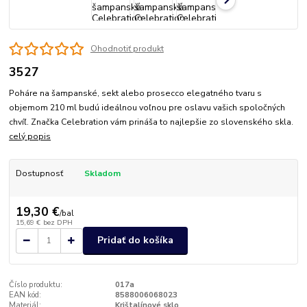
Ohodnotiť produkt
3527
Poháre na šampanské, sekt alebo prosecco elegatného tvaru s
objemom 210 ml budú ideálnou voľnou pre oslavu vašich spoločných
chvíľ. Značka Celebration vám prináša to najlepšie zo slovenského skla.
celý popis
Dostupnosť
Skladom
19,30 €
/
bal
15,69 €
bez DPH
Pridať do košíka
Číslo produktu:
017a
EAN kód:
8588006068023
Materiál:
Krištalínové sklo