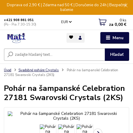
Doprava od 2,90 € | Zdarma nad 50 € | Doručenie do 24h | Bezpečné
balenie
0
ks
+421 908 861 051
EUR
za
0,00 €
(Po - Pia 7:30-15:30)
Menu
Hľadať
Úvod
Svadobné poháre Crystals
Pohár na šampanské Celebration
27181 Swarovski Crystals (2KS)
Pohár na šampanské Celebration
27181 Swarovski Crystals (2KS)