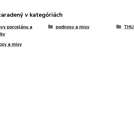
zaradený v kategóriách
vy porcelánu a
podnosy a misy
THU
vky
sy a misy