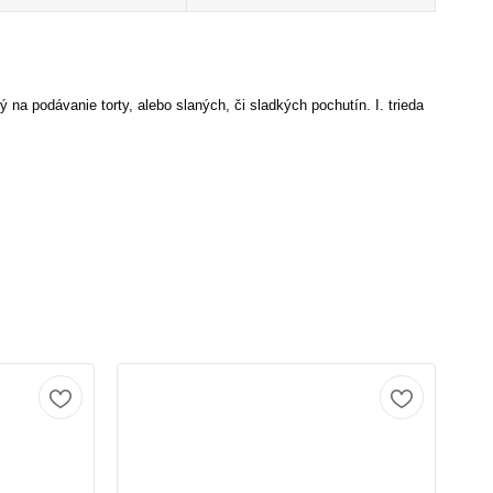
na podávanie torty, alebo slaných, či sladkých pochutín. I. trieda
TO