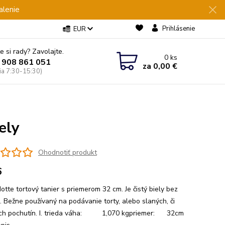
alenie
Prihlásenie
EUR
e si rady? Zavolajte.
0
ks
 908 861 051
za
0,00 €
Pia 7:30-15:30)
ely
Ohodnotiť produkt
6
otte tortový tanier s priemerom 32 cm. Je čistý biely bez
. Bežne používaný na podávanie torty, alebo slaných, či
ch pochutín. I. trieda váha: 1,070 kgpriemer: 32cm