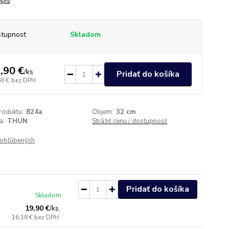
opis
tupnosť
Skladom
,90 €
/
ks
Pridať do košíka
68 €
bez DPH
roduktu:
824a
Objem:
32 cm
a:
THUN
Strážiť cenu / dostupnosť
obľúbených
Pridať do košíka
Skladom
19,90 €
/
ks
16,18 €
bez DPH