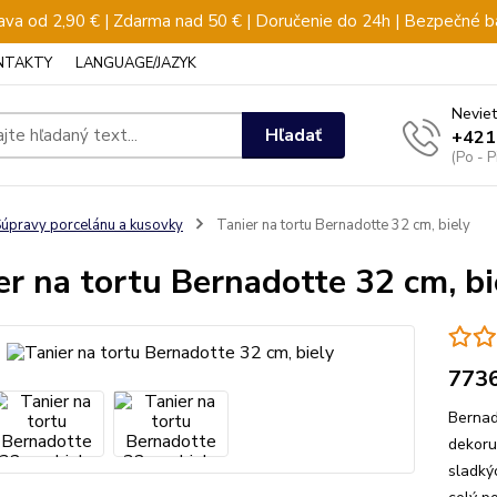
va od 2,90 € | Zdarma nad 50 € | Doručenie do 24h | Bezpečné b
NTAKTY
LANGUAGE/JAZYK
Neviet
Hľadať
+421
(Po - 
úpravy porcelánu a kusovky
Tanier na tortu Bernadotte 32 cm, biely
er na tortu Bernadotte 32 cm, bi
773
Bernad
dekoru
sladký