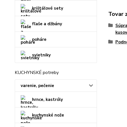
krištáľové sety
Tovar 
fľaše a džbány
Súpra
kuso
poháre
Podno
svietniky
KUCHYNSKÉ potreby
varenie, pečenie
hrnce, kastróly
kuchynské nože