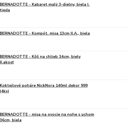
BERNADOTTE - Kabaret malý 3-dielny, biela I.
tieda
BERNADOTTE - Kompót. misa 13cm II.A., biela
BERNADOTTE - Kôš na chlieb 34cm, biely
II.akosť
Koktejlové poháre NickNora 140ml dekor 999
(4ks)
BERNADOTTE - misa na ovocie na nohe s uchom
36cm, biela