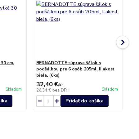
30 cm,
BERNADOTTE súprava šálok s
BE
podšálkou pre 6 osôb 205ml, II.akosť
bie
biela, (6ks)
32,40 €
7,
/
ks
Skladom
Skladom
26,34 €
bez DPH
6,
šíka
Pridať do košíka