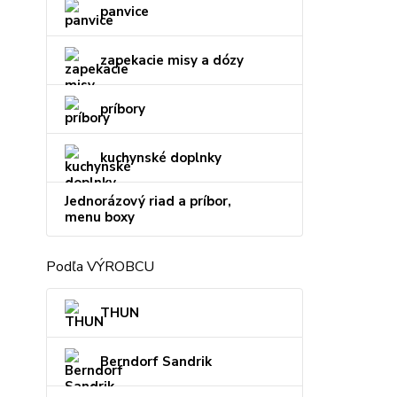
panvice
zapekacie misy a dózy
príbory
kuchynské doplnky
Jednorázový riad a príbor,
menu boxy
Podľa VÝROBCU
THUN
Berndorf Sandrik