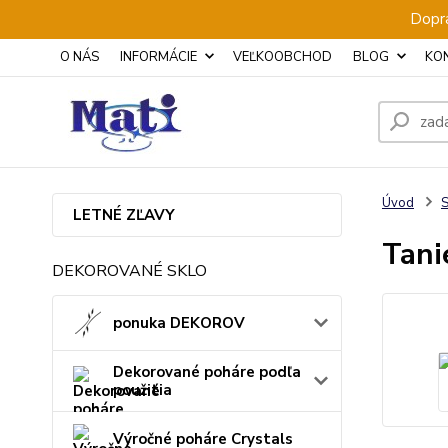
Dopra
O NÁS
INFORMÁCIE
VEĽKOOBCHOD
BLOG
KO
Úvod
S
LETNÉ ZĽAVY
Tani
DEKOROVANÉ SKLO
ponuka DEKOROV
Dekorované poháre podľa
použitia
Výročné poháre Crystals