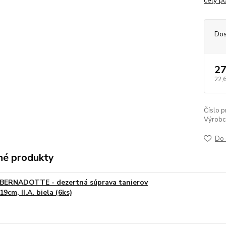
celý p
Dos
27
22,
Číslo p
Výrobc
Do 
é produkty
BERNADOTTE - dezertná súprava tanierov
19cm, II.A. biela (6ks)