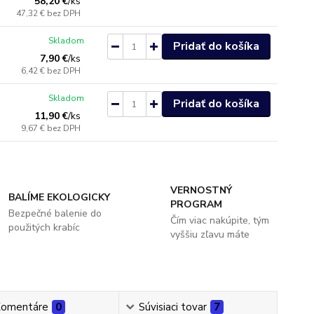
58,20 €
/
ks
47,32 €
bez DPH
Skladom
Pridať do košíka
7,90 €
/
ks
6,42 €
bez DPH
Skladom
Pridať do košíka
11,90 €
/
ks
9,67 €
bez DPH
VERNOSTNÝ
BALÍME EKOLOGICKY
PROGRAM
Bezpečné balenie do
Čím viac nakúpite, tým
použitých krabíc
vyššiu zľavu máte
omentáre
0
Súvisiaci tovar
7