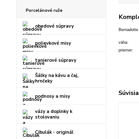
Porcelánové ruže
Komple
obedové súpravy
Bernadotte 
polievkové misy
váha: 1
priemer:
tanierové súpravy
Šálky na kávu a čaj,
hrnčeky
Súvisia
podnosy a misy
vázy a doplnky k
stolovaniu
Cibulák - originál