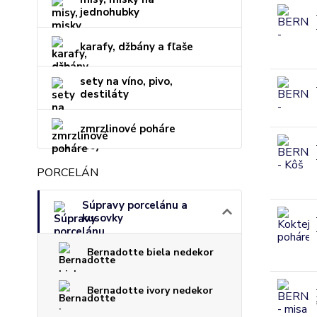
jednohubky
karafy, džbány a fľaše
sety na víno, pivo,
destiláty
zmrzlinové poháre
PORCELÁN
Súpravy porcelánu a
kusovky
Bernadotte biela nedekor
Bernadotte ivory nedekor