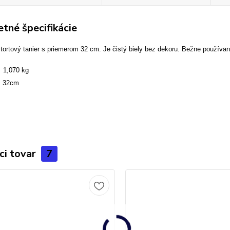
tné špecifikácie
tortový tanier s priemerom 32 cm. Je čistý biely bez dekoru. Bežne používaný 
,070 kg
 32cm
ci tovar
7