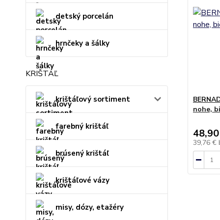
detský porcelán
hrnčeky a šálky
KRIŠTÁĽ
krištáľový sortiment
BERNADO
nohe, b
farebný krištáľ
48,90
39,76 €
brúsený krištáľ
krištáľové vázy
misy, dózy, etažéry