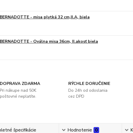
BERNADOTTE - misa plytká 32 cm,II.A, biela
BERNADOTTE - Oválna misa 36cm, II.akosť biela
DOPRAVA ZDARMA
RÝCHLE DORUČENIE
Pri nákupe nad 50€
Do 24h od odoslania
poštovné neplatíte.
cez DPD
etné špecifikácie
Hodnotenie
0
K