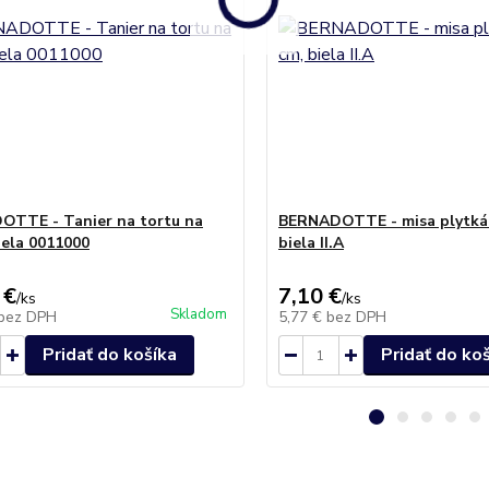
TTE - Tanier na tortu na
BERNADOTTE - misa plytká 
iela 0011000
biela II.A
 €
7,10 €
/
ks
/
ks
Skladom
bez DPH
5,77 €
bez DPH
Pridať do košíka
Pridať do ko