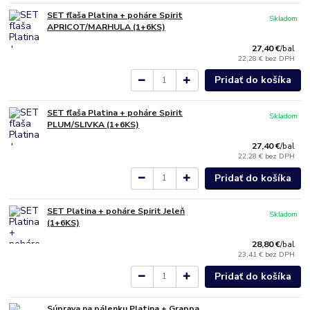
SET fľaša Platina + poháre Spirit
Skladom
APRICOT/MARHULA (1+6KS)
27,40 €
/
bal
22,28 €
bez DPH
Pridať do košíka
SET fľaša Platina + poháre Spirit
Skladom
PLUM/SLIVKA (1+6KS)
27,40 €
/
bal
22,28 €
bez DPH
Pridať do košíka
SET Platina + poháre Spirit Jeleň
Skladom
(1+6KS)
28,80 €
/
bal
23,41 €
bez DPH
Pridať do košíka
Súprava na pálenku Platina + Grappa