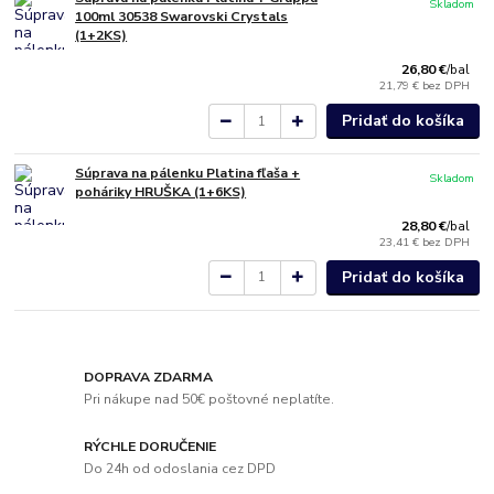
Skladom
100ml 30538 Swarovski Crystals
(1+2KS)
26,80 €
/
bal
21,79 €
bez DPH
Pridať do košíka
Súprava na pálenku Platina fľaša +
Skladom
poháriky HRUŠKA (1+6KS)
28,80 €
/
bal
23,41 €
bez DPH
Pridať do košíka
DOPRAVA ZDARMA
Pri nákupe nad 50€ poštovné neplatíte.
RÝCHLE DORUČENIE
Do 24h od odoslania cez DPD