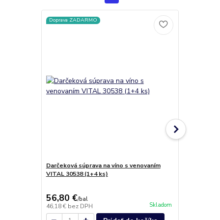
Doprava ZADARMO
Darčeková súprava na víno s venovaním
Pohár na ša
VITAL 30538 (1+4 ks)
Swarovski C
56,80 €
43,60 €
/
bal
/
b
Skladom
46,18 €
bez DPH
35,45 €
bez 