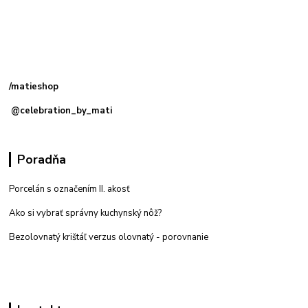
Kamenná
predajňa: Priemyselná 2, 949 01 Nitra
/matieshop
@celebration_by_mati
Poradňa
Porcelán s označením II. akosť
Ako si vybrať správny kuchynský nôž?
Bezolovnatý krištáľ verzus olovnatý -
porovnanie