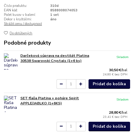
Číslo produktu:
310d
EAN kód:
8588008074053
Počet kusov v balení:
1 set
Dekor s kryštálmi:
áno
Strážiť cenu / dostupnosť
Do obľúbených
Podobné produkty
Darčeková súprava na destilát Platina
Skladom
30538 Swarovski Crystals (1+6 ks)
30,50 €
/
bal
24,80 €
bez DPH
Pridať do košíka
SET fľaša Platina + poháre Spirit
Skladom
APPLE/JABLKO (1+6KS)
28,80 €
/
bal
23,41 €
bez DPH
Pridať do košíka