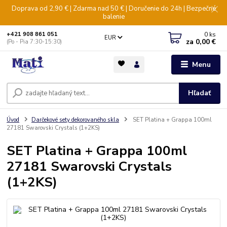
Doprava od 2,90 € | Zdarma nad 50 € | Doručenie do 24h | Bezpečné
balenie
0
ks
+421 908 861 051
EUR
za
0,00 €
(Po - Pia 7:30-15:30)
Menu
Hľadať
Úvod
Darčekové sety dekorovaného skla
SET Platina + Grappa 100ml
27181 Swarovski Crystals (1+2KS)
SET Platina + Grappa 100ml
27181 Swarovski Crystals
(1+2KS)