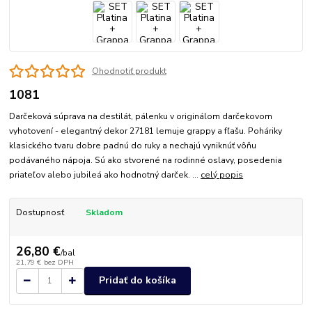
Ohodnotiť produkt
1081
Darčeková súprava na destilát, pálenku v originálom darčekovom
vyhotovení - elegantný dekor 27181 lemuje grappy a fľašu. Poháriky
klasického tvaru dobre padnú do ruky a nechajú vyniknúť vôňu
podávaného nápoja. Sú ako stvorené na rodinné oslavy, posedenia
priateľov alebo jubileá ako hodnotný darček. ...
celý popis
Dostupnosť
Skladom
26,80 €
/
bal
21,79 €
bez DPH
Pridať do košíka