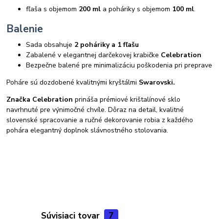
fľaša s objemom
200 ml
a poháriky s objemom
100 ml
.
Balenie
Sada obsahuje
2 poháriky a 1 fľašu
Zabalené v elegantnej darčekovej krabičke
Celebration
Bezpečne balené pre minimalizáciu poškodenia pri preprave
Poháre sú dozdobené kvalitnými kryštálmi
Swarovski.
Značka Celebration
prináša prémiové krištalínové sklo
navrhnuté pre výnimočné chvíle. Dôraz na detail, kvalitné
slovenské spracovanie a ručné dekorovanie robia z každého
pohára elegantný doplnok slávnostného stolovania.
Súvisiaci tovar
7