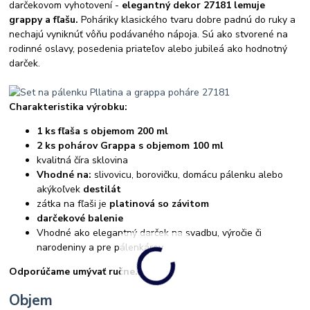
darčekovom vyhotovení -
elegantný dekor 27181 lemuje
grappy a fľašu.
Poháriky klasického tvaru dobre padnú do ruky a
nechajú vyniknúť vôňu podávaného nápoja. Sú ako stvorené na
rodinné oslavy, posedenia priateľov alebo jubileá ako hodnotný
darček.
Charakteristika výrobku:
1 ks fľaša s objemom 200 ml
2 ks pohárov Grappa s objemom 100 ml
kvalitná číra sklovina
Vhodné na:
slivovicu, borovičku, domácu pálenku alebo
akýkoľvek
destilát
zátka na fľaši je
platinová so závitom
darčekové balenie
Vhodné ako elegantný darček na svadbu, výročie či
narodeniny a pre pálenkárov
Odporúčame umývať ručne.
Objem