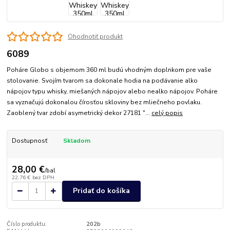
Ohodnotiť produkt
6089
Poháre Globo s objemom 360 ml budú vhodným doplnkom pre vaše
stolovanie. Svojím tvarom sa dokonale hodia na podávanie alko
nápojov typu whisky, miešaných nápojov alebo nealko nápojov. Poháre
sa vyznačujú dokonalou čírosťou skloviny bez mliečneho povlaku.
Zaoblený tvar zdobí asymetrický dekor 27181 "...
celý popis
Dostupnosť
Skladom
28,00 €
/
bal
22,76 €
bez DPH
Pridať do košíka
Číslo produktu:
202b