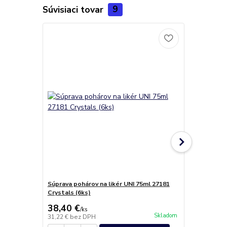
Súvisiaci tovar
9
Súprava pohárov na likér UNI 75ml 27181
Pohár na ša
Crystals (6ks)
Swarovski C
38,40 €
19,30 €
/
ks
/
b
Skladom
31,22 €
bez DPH
15,69 €
bez 