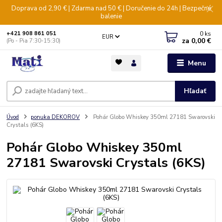
Doprava od 2,90 € | Zdarma nad 50 € | Doručenie do 24h | Bezpečné
balenie
0
ks
+421 908 861 051
EUR
za
0,00 €
(Po - Pia 7:30-15:30)
Menu
Hľadať
Úvod
ponuka DEKOROV
Pohár Globo Whiskey 350ml 27181 Swarovski
Crystals (6KS)
Pohár Globo Whiskey 350ml
27181 Swarovski Crystals (6KS)