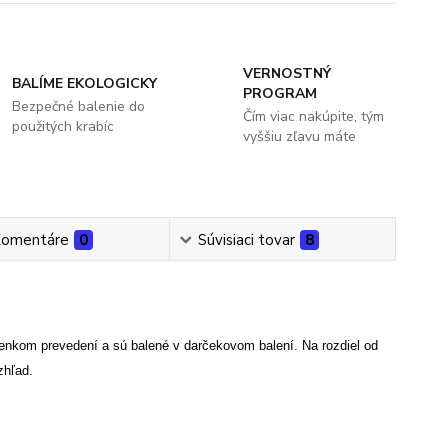
VERNOSTNÝ
BALÍME EKOLOGICKY
PROGRAM
Bezpečné balenie do
Čím viac nakúpite, tým
použitých krabíc
vyššiu zľavu máte
omentáre
0
Súvisiaci tovar
8
nkom prevedení a sú balené v darčekovom balení. Na rozdiel od
zhľad.