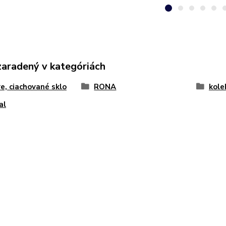
zaradený v kategóriách
e, ciachované sklo
RONA
kole
al