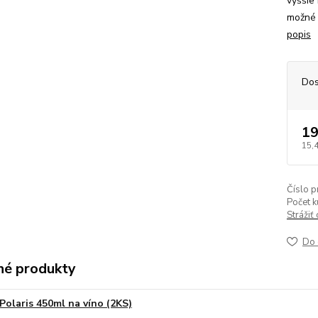
vyššie
možné 
popis
Dos
19
15,
Číslo p
Počet k
Strážiť
Do 
é produkty
Polaris 450ml na víno (2KS)