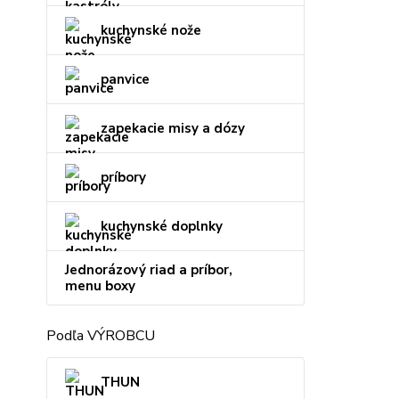
kuchynské nože
panvice
zapekacie misy a dózy
príbory
kuchynské doplnky
Jednorázový riad a príbor,
menu boxy
Podľa VÝROBCU
THUN