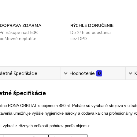
DOPRAVA ZDARMA
RÝCHLE DORUČENIE
Pri nákupe nad 50€
Do 24h od odoslania
poštovné neplatíte.
cez DPD
etné špecifikácie
Hodnotenie
0
K
tné špecifikácie
víno RONA ORBITAL s objemom 480ml. Poháre sú vyrábané strojovo v ultrate
tavenia umožňuje vyššie hygienické nároky a dodáva kalichu profesionálny v
i vybrať z rôznych veľkostí pohárov podľa objemu: