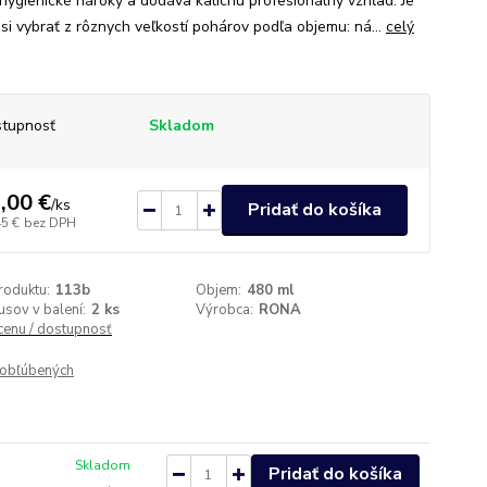
 hygienické nároky a dodáva kalichu profesionálny vzhľad. Je
si vybrať z rôznych veľkostí pohárov podľa objemu: ná...
celý
tupnosť
Skladom
,00 €
/
ks
Pridať do košíka
45 €
bez DPH
roduktu:
113b
Objem:
480 ml
usov v balení:
2 ks
Výrobca:
RONA
 cenu / dostupnosť
obľúbených
Skladom
Pridať do košíka