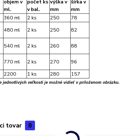
objem v
počet ks
výška v
šírka v
ml.
v bal.
mm
mm
360 ml
2 ks
250
78
480 ml
2 ks
250
82
540 ml
2 ks
260
88
770 ml
2 ks
270
96
2200
1 ks
280
157
 jednotlivých veľkostí je možné vidieť v priloženom obrázku.
ci tovar
8