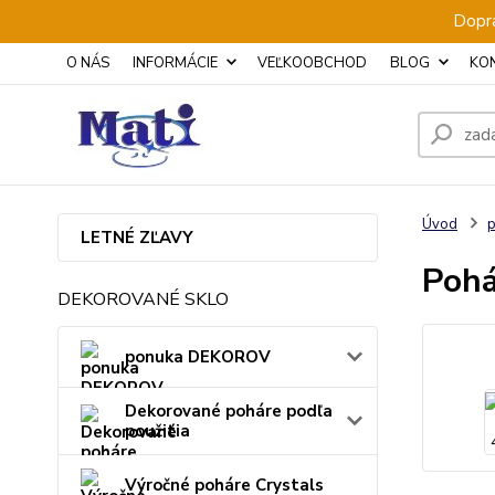
Dopra
O NÁS
INFORMÁCIE
VEĽKOOBCHOD
BLOG
KO
Úvod
p
LETNÉ ZĽAVY
Pohá
DEKOROVANÉ SKLO
ponuka DEKOROV
Dekorované poháre podľa
použitia
Výročné poháre Crystals