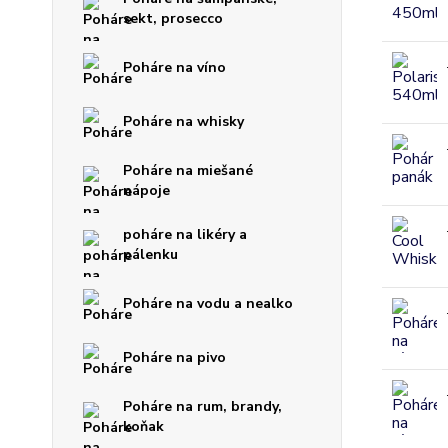
sekt, prosecco
Poháre na víno
Poháre na whisky
Poháre na miešané
nápoje
poháre na likéry a
pálenku
Poháre na vodu a nealko
Poháre na pivo
Poháre na rum, brandy,
koňak