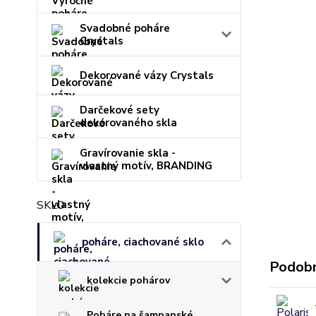
Svadobné poháre
Crystals
Dekorované vázy Crystals
Darčekové sety
dekorovaného skla
Gravírovanie skla -
vlastný motív, BRANDING
SKLO
poháre, ciachované sklo
Podobn
kolekcie pohárov
Poháre na šampanské,