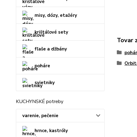
misy, dózy, etažéry
krištáľové sety
Tovar 
fľaše a džbány
pohár
Orbit
poháre
svietniky
KUCHYNSKÉ potreby
varenie, pečenie
hrnce, kastróly