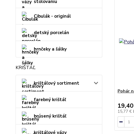
stolovaniu
Cibulák - originál
detský porcelán
hrnčeky a šálky
KRIŠTÁĽ
krištáľový sortiment
Pohár n
farebný krištáľ
19,40
15,77 €
brúsený krištáľ
krištáľové vázy