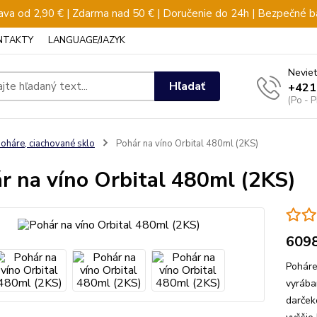
va od 2,90 € | Zdarma nad 50 € | Doručenie do 24h | Bezpečné b
NTAKTY
LANGUAGE/JAZYK
Neviet
Hľadať
+421
(Po - 
oháre, ciachované sklo
Pohár na víno Orbital 480ml (2KS)
r na víno Orbital 480ml (2KS)
609
Poháre
vyrába
darček