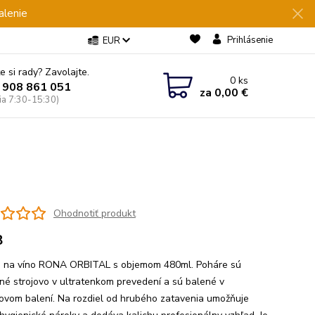
alenie
Prihlásenie
EUR
e si rady? Zavolajte.
0
ks
 908 861 051
za
0,00 €
Pia 7:30-15:30)
Ohodnotiť produkt
8
 na víno RONA ORBITAL s objemom 480ml. Poháre sú
né strojovo v ultratenkom prevedení a sú balené v
ovom balení. Na rozdiel od hrubého zatavenia umožňuje