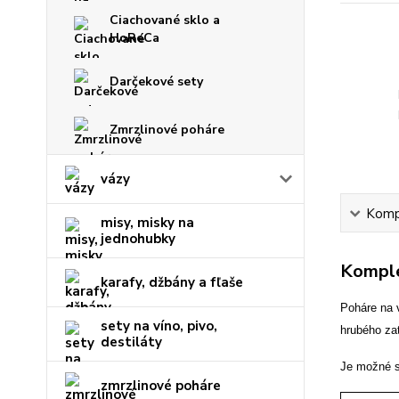
Ciachované sklo a
HoReCa
Darčekové sety
Zmrzlinové poháre
vázy
Kompl
misy, misky na
jednohubky
Komple
karafy, džbány a fľaše
Poháre na 
sety na víno, pivo,
hrubého za
destiláty
Je možné s
zmrzlinové poháre