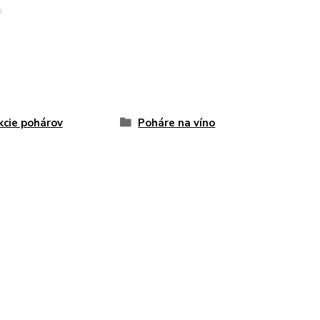
kcie pohárov
Poháre na víno