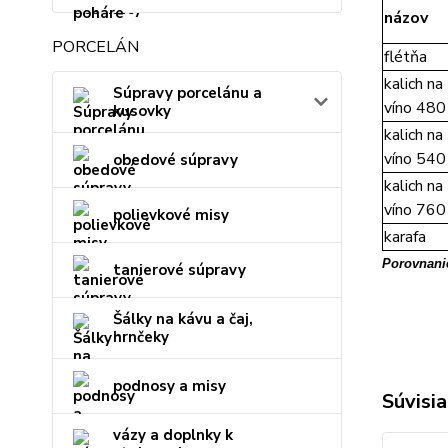
názov
PORCELÁN
flétňa
kalich na
Súpravy porcelánu a
víno 480
kusovky
kalich na
víno 540
obedové súpravy
kalich na
víno 760
polievkové misy
karafa
Porovnanie
tanierové súpravy
Šálky na kávu a čaj,
hrnčeky
podnosy a misy
Súvisia
vázy a doplnky k