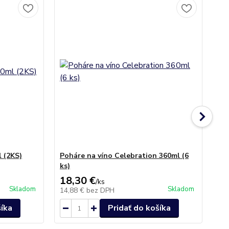
TO
l (2KS)
Poháre na víno Celebration 360ml (6
Po
ks)
Cry
18,30 €
18
/
ks
Skladom
Skladom
14,88 €
bez DPH
15
šíka
Pridať do košíka