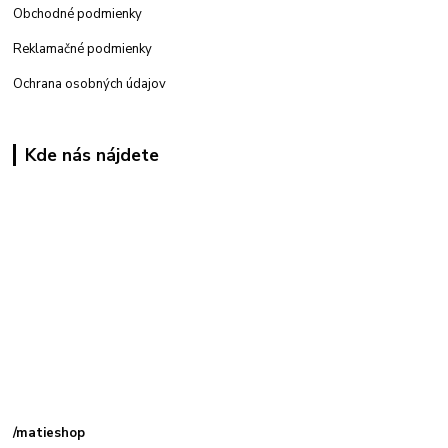
Obchodné podmienky
Reklamačné podmienky
Ochrana osobných údajov
Kde nás nájdete
Kamenná
predajňa: Priemyselná 2, 949 01 Nitra
/matieshop