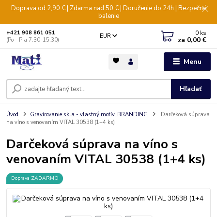
Doprava od 2,90 € | Zdarma nad 50 € | Doručenie do 24h | Bezpečné
balenie
0
ks
+421 908 861 051
EUR
za
0,00 €
(Po - Pia 7:30-15:30)
Menu
Hľadať
Úvod
Gravírovanie skla - vlastný motív, BRANDING
Darčeková súprava
na víno s venovaním VITAL 30538 (1+4 ks)
Darčeková súprava na víno s
venovaním VITAL 30538 (1+4 ks)
Doprava ZADARMO