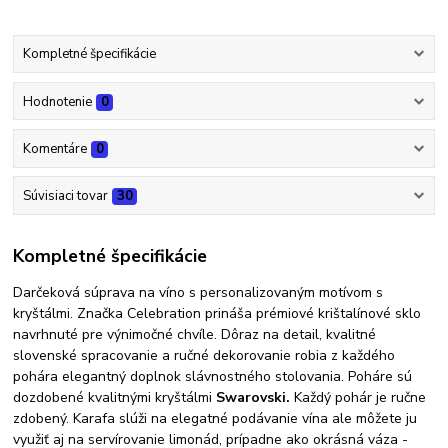
Kompletné špecifikácie
Hodnotenie
0
Komentáre
0
Súvisiaci tovar
30
Kompletné špecifikácie
Darčeková súprava na víno s personalizovaným motívom s
kryštálmi. Značka Celebration prináša prémiové krištalínové sklo
navrhnuté pre výnimočné chvíle. Dôraz na detail, kvalitné
slovenské spracovanie a ručné dekorovanie robia z každého
pohára elegantný doplnok slávnostného stolovania. Poháre sú
dozdobené kvalitnými kryštálmi
Swarovski.
Každý pohár je ručne
zdobený. Karafa slúži na elegatné podávanie vína ale môžete ju
využiť aj na servírovanie limonád, prípadne ako okrásná váza -