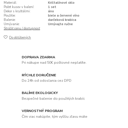
Materiál:
Krištalínové sklo
Počet kusov v balení:
1 set
Dekor s kryštálmi:
áno
Použitie:
biele a červené víno
Balenie:
darčeková krabica
Umývanie:
Umývajte ručne
Strážiť cenu / dostupnosť
Do obľúbených
DOPRAVA ZDARMA
Pri nákupe nad 50€ poštovné neplatíte.
RÝCHLE DORUČENIE
Do 24h od odoslania cez DPD
BALÍME EKOLOGICKY
Bezpečné balenie do použitých krabíc
VERNOSTNÝ PROGRAM
Čím viac nakúpite, tým vyššiu zľavu máte