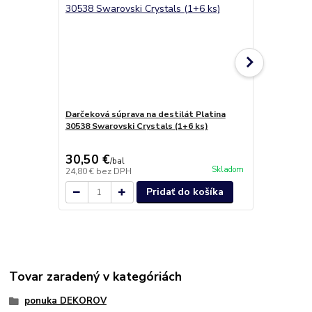
Darčeková súprava na destilát Platina
Luxusný set
30538 Swarovski Crystals (1+6 ks)
Swarovski Cr
30,50 €
34,80 €
/
bal
/
b
Skladom
24,80 €
bez DPH
28,29 €
bez 
Pridať do košíka
Tovar zaradený v kategóriách
ponuka DEKOROV