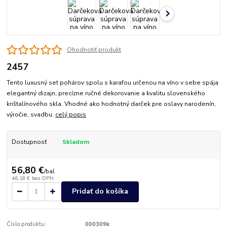
Ohodnotiť produkt
2457
Tento luxusný set pohárov spolu s karafou určenou na víno v sebe spája
elegantný dizajn, precízne ručné dekorovanie a kvalitu slovenského
krištalínového skla. Vhodné ako hodnotný darček pre oslavy narodenín,
výročie, svadbu.
celý popis
Dostupnosť
Skladom
56,80 €
/
bal
46,18 €
bez DPH
Pridať do košíka
Číslo produktu:
000309k