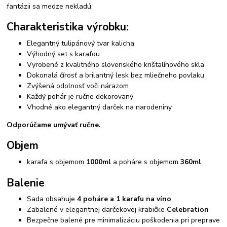
fantázii sa medze nekladú.
Charakteristika výrobku:
Elegantný tulipánový tvar kalicha
Výhodný set s karafou
Vyrobené z kvalitného slovenského krištalínového skla
Dokonalá čírosť a brilantný lesk bez mliečneho povlaku
Zvýšená odolnosť voči nárazom
Každý pohár je ručne dekorovaný
Vhodné ako elegantný darček na narodeniny
Odporúčame umývať ručne.
Objem
karafa s objemom
1000ml
a poháre s objemom
360ml
.
Balenie
Sada obsahuje
4 poháre a 1 karafu na víno
Zabalené v elegantnej darčekovej krabičke
Celebration
Bezpečne balené pre minimalizáciu poškodenia pri preprave