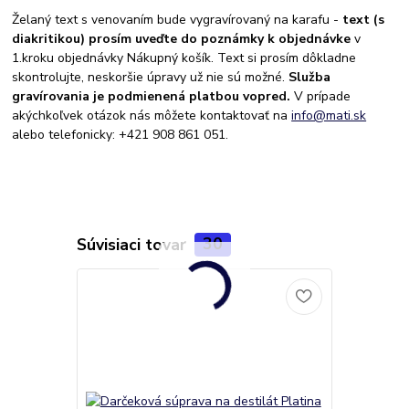
Želaný text s venovaním bude vygravírovaný na karafu -
text (s
diakritikou) prosím uveďte do poznámky k objednávke
v
1.kroku objednávky Nákupný košík. Text si prosím dôkladne
skontrolujte, neskoršie úpravy už nie sú možné.
Služba
gravírovania je podmienená platbou vopred.
V prípade
akýchkoľvek otázok nás môžete kontaktovať na
info@mati.sk
alebo telefonicky: +421 908 861 051.
Súvisiaci tovar
30
TOP produkt