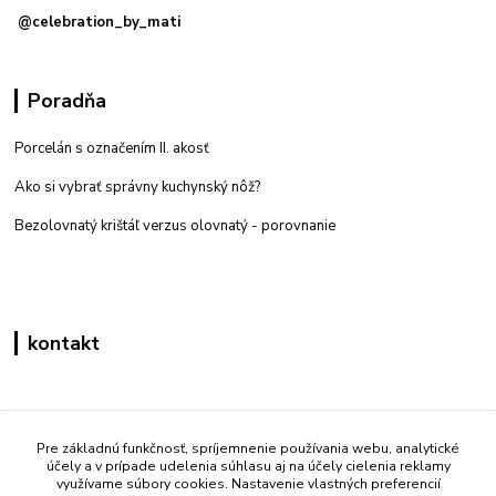
@celebration_by_mati
Poradňa
Porcelán s označením II. akosť
Ako si vybrať správny kuchynský nôž?
Bezolovnatý krištáľ verzus olovnatý -
porovnanie
kontakt
Zákaznícka podpora eshop mati
+421 908 861 051
Pre základnú funkčnosť, spríjemnenie používania webu, analytické
účely a v prípade udelenia súhlasu aj na účely cielenia reklamy
(Po - Pia 7:30-15:30)
využívame súbory cookies. Nastavenie vlastných preferencií