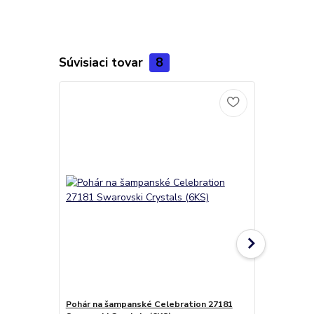
Súvisiaci tovar
8
Pohár na šampanské Celebration 27181
Poháre na ví