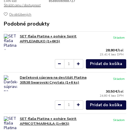
EAN kód:
8588006988727
Strážiť cenu / dostupnosť
Do obľúbených
Podobné produkty
SET fľaša Platina + poháre Spirit
Skladom
APPLE/JABLKO (1+6KS)
28,80 €
/
bal
23,41 €
bez DPH
Pridať do košíka
Darčeková súprava na destilát Platina
Skladom
30538 Swarovski Crystals (1+6 ks)
30,50 €
/
bal
24,80 €
bez DPH
Pridať do košíka
SET fľaša Platina + poháre Spirit
Skladom
APRICOT/MARHULA (1+6KS)