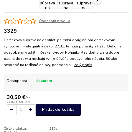
Ohodnotiť produkt
3329
Darčeková súprava na destilát, pálenku v originálom darčekovom
vyhotovení - elegantný dekor 27181 lemuje poháriky a fľašu. Dekor je
dozdobený kryštálmi českej výroby. Poháriky klasického tvaru dobre
padnú do ruky a nechajú vyniknúť vôňu podávaného nápoja. Sú ako
stvorené na rodinné oslavy, posedenia...
celý popis
Dostupnosť
Skladom
30,50 €
/
bal
24,80 €
bez DPH
Pridať do košíka
Číslo produktu:
310c