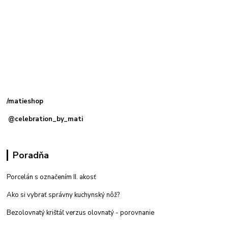
Kamenná
predajňa: Priemyselná 2, 949 01 Nitra
/matieshop
@celebration_by_mati
Poradňa
Porcelán s označením II. akosť
Ako si vybrať správny kuchynský nôž?
Bezolovnatý krištáľ verzus olovnatý -
porovnanie