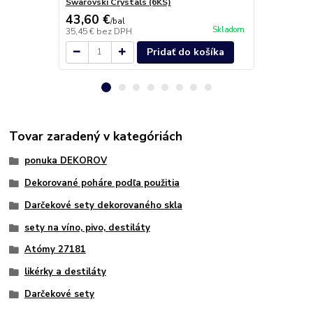
Swarovski Crystals (6KS)
43,60 €
19,90 €
/
bal
/
b
Skladom
35,45 €
bez DPH
16,18 €
bez 
Pridať do košíka
Tovar zaradený v kategóriách
ponuka DEKOROV
Dekorované poháre podľa použitia
Darčekové sety dekorovaného skla
sety na víno, pivo, destiláty
Atómy 27181
likérky a destiláty
Darčekové sety