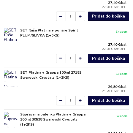
27,40 €
/
bal
22,28 €
bez DPH
Pridať do košíka
SET fľaša Platina + poháre Spirit
Skladom
PLUM/SLIVKA (1+6KS)
27,40 €
/
bal
22,28 €
bez DPH
Pridať do košíka
SET Platina + Grappa 100ml 27181
Skladom
Swarovski Crystals (1+2KS)
26,80 €
/
bal
21,79 €
bez DPH
Pridať do košíka
Súprava na pálenku Platina + Grappa
Skladom
100ml 30538 Swarovski Crystals
(1+2KS)