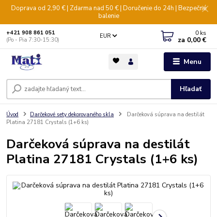
Doprava od 2,90 € | Zdarma nad 50 € | Doručenie do 24h | Bezpečné
balenie
0
ks
+421 908 861 051
EUR
za
0,00 €
(Po - Pia 7:30-15:30)
Menu
Hľadať
Úvod
Darčekové sety dekorovaného skla
Darčeková súprava na destilát
Platina 27181 Crystals (1+6 ks)
Darčeková súprava na destilát
Platina 27181 Crystals (1+6 ks)