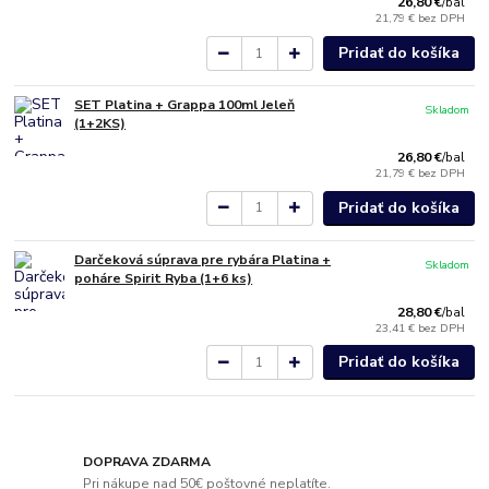
26,80 €
/
bal
21,79 €
bez DPH
Pridať do košíka
SET Platina + Grappa 100ml Jeleň
Skladom
(1+2KS)
26,80 €
/
bal
21,79 €
bez DPH
Pridať do košíka
Darčeková súprava pre rybára Platina +
Skladom
poháre Spirit Ryba (1+6 ks)
28,80 €
/
bal
23,41 €
bez DPH
Pridať do košíka
DOPRAVA ZDARMA
Pri nákupe nad 50€ poštovné neplatíte.