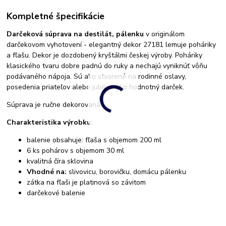
Kompletné špecifikácie
Darčeková súprava na destilát, pálenku
v originálom
darčekovom vyhotovení - elegantný dekor 27181 lemuje poháriky
a fľašu. Dekor je dozdobený kryštálmi českej výroby. Poháriky
klasického tvaru dobre padnú do ruky a nechajú vyniknúť vôňu
podávaného nápoja. Sú ako stvorené na rodinné oslavy,
posedenia priateľov alebo jubileá ako hodnotný darček.
Súprava je ručne dekorovaná.
Charakteristika výrobku:
balenie obsahuje: fľaša s objemom 200 ml
6 ks pohárov s objemom 30 ml
kvalitná číra sklovina
Vhodné na:
slivovicu, borovičku, domácu pálenku
zátka na fľaši je platinová so závitom
darčekové balenie