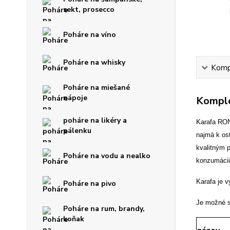
sekt, prosecco
Poháre na víno
Poháre na whisky
Kompl
Poháre na miešané
nápoje
Komple
poháre na likéry a
Karafa RON
pálenku
najmä k os
kvalitným 
Poháre na vodu a nealko
konzumácii
Karafa je v
Poháre na pivo
Je možné s
Poháre na rum, brandy,
koňak