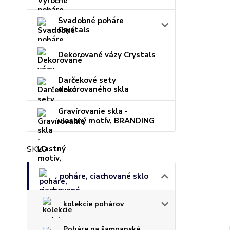
Svadobné poháre
Crystals
Dekorované vázy Crystals
Darčekové sety
dekorovaného skla
Gravírovanie skla -
vlastný motív, BRANDING
SKLO
poháre, ciachované sklo
kolekcie pohárov
Poháre na šampanské,