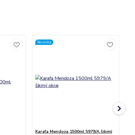
Novinka
Karafa Mendoza 1500ml 5979/A šikmý
Ka