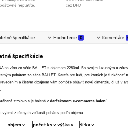
poštovné neplatíte.
cez DPD
etné špecifikácie
Hodnotenie
0
Komentáre
tné špecifikácie
A na víno zo série BALLET s objemom 2280ml. So svojim luxusným a zárove
tatným pohárom zo série BALLET. Karafa pre ľudí, pre ktorých je funkčnosť 
prevedením a čistým dizajnom vám pomôže objaviť novú dimenziu, či už v ar
.
yrábaná strojovo a je balená v
darčekovom e-commerce balení
.
i vybrať z rôznych veľkostí pohárov podľa objemu:
objem v
počet ks v
výška v
šírka v