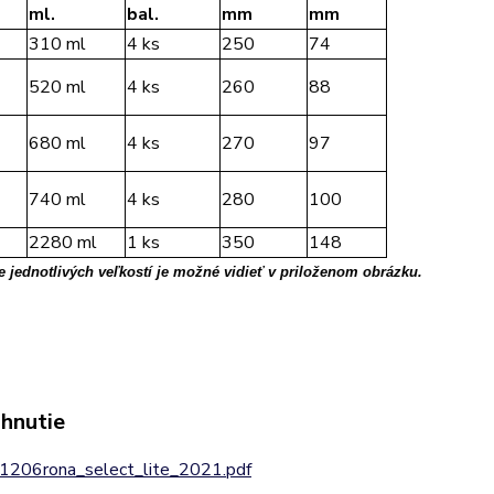
ml.
bal.
mm
mm
310 ml
4 ks
250
74
520 ml
4 ks
260
88
680 ml
4 ks
270
97
740 ml
4 ks
280
100
2280 ml
1 ks
350
148
 jednotlivých veľkostí je možné vidieť v priloženom obrázku.
ahnutie
1206rona_select_lite_2021.pdf