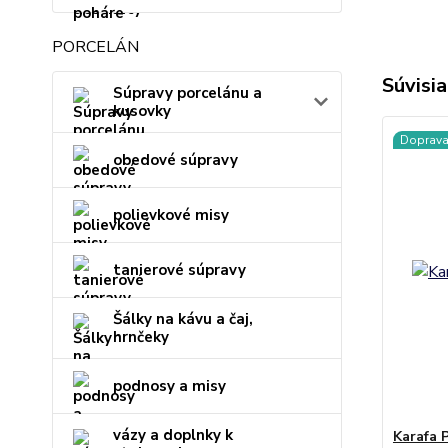
PORCELÁN
Súvisia
Súpravy porcelánu a
kusovky
Doprav
obedové súpravy
polievkové misy
tanierové súpravy
Šálky na kávu a čaj,
hrnčeky
podnosy a misy
vázy a doplnky k
Karafa