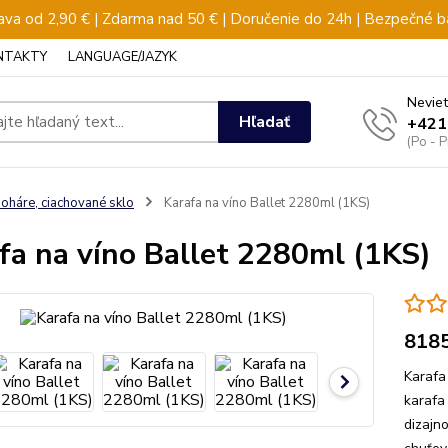
va od 2,90 € | Zdarma nad 50 € | Doručenie do 24h | Bezpečné b
NTAKTY
LANGUAGE/JAZYK
Neviet
Hľadať
+421
(Po - 
oháre, ciachované sklo
Karafa na víno Ballet 2280ml (1KS)
fa na víno Ballet 2280ml (1KS)
818
Karafa
karafa
dizajn