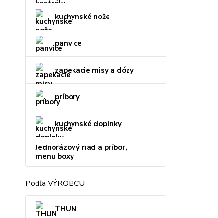
kuchynské nože
panvice
zapekacie misy a dózy
príbory
kuchynské doplnky
Jednorázový riad a príbor,
menu boxy
Podľa VÝROBCU
THUN