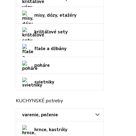
misy, dózy, etažéry
krištáľové sety
fľaše a džbány
poháre
svietniky
KUCHYNSKÉ potreby
varenie, pečenie
hrnce, kastróly