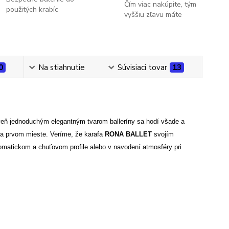
Čím viac nakúpite, tým
použitých krabíc
vyššiu zľavu máte
0
Na stiahnutie
Súvisiaci tovar
13
ň jednoduchým elegantným tvarom balleríny sa hodí všade a
na prvom mieste. Veríme, že karafa
RONA BALLET
svojím
omatickom a chuťovom profile alebo v navodení atmosféry pri