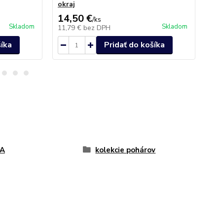
okraj
14,50 €
11
/
ks
Skladom
Skladom
11,79 €
bez DPH
9,
šíka
Pridať do košíka
A
kolekcie pohárov