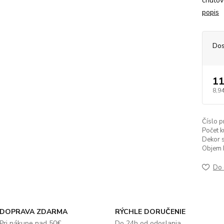
chuťov
popis
Dos
11
8,94
Číslo p
Počet k
Dekor s
Objem k
Do 
DOPRAVA ZDARMA
RÝCHLE DORUČENIE
Pri nákupe nad 50€
Do 24h od odoslania