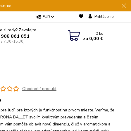
alenie
Prihlásenie
EUR
e si rady? Zavolajte.
0
ks
 908 861 051
za
0,00 €
Pia 7:30-15:30)
Ohodnotiť produkt
5
 pre ľudí, pre ktorých je funkčnosť na prvom mieste. Veríme, že
 RONA BALLET svojím kvalitným prevedením a čistým
om vám pomôže objaviť novú dimenziu, či už v aromatickom a