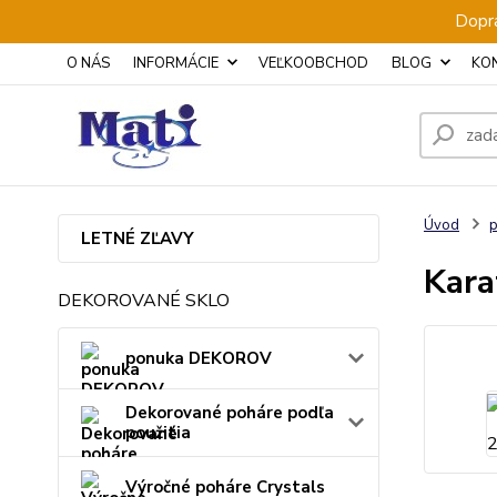
Dopra
O NÁS
INFORMÁCIE
VEĽKOOBCHOD
BLOG
KO
Úvod
p
LETNÉ ZĽAVY
Kara
DEKOROVANÉ SKLO
ponuka DEKOROV
Dekorované poháre podľa
použitia
Výročné poháre Crystals