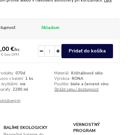
om profile alebo v navodení atmosféry pri konzumácii.
celý
tupnosť
Skladom
,00 €
/
ks
Pridať do košíka
 €
bez DPH
roduktu:
070d
Materiál:
Krištalínové sklo
usov v balení:
1 ks
Výrobca:
RONA
 kryštálmi:
nie
Použitie:
biele a červené víno
arafy:
2280 ml
Strážiť cenu / dostupnosť
obľúbených
VERNOSTNÝ
BALÍME EKOLOGICKY
PROGRAM
Bezpečné balenie do