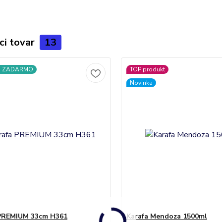
ci tovar
13
a ZADARMO
TOP produkt
Novinka
 PREMIUM 33cm H361
Karafa Mendoza 1500ml