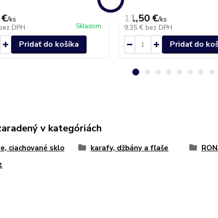
 €
11,50 €
/
ks
/
ks
Skladom
bez DPH
9,35 €
bez DPH
Pridať do košíka
Pridať do ko
zaradený v kategóriách
e, ciachované sklo
karafy, džbány a fľaše
RON
t