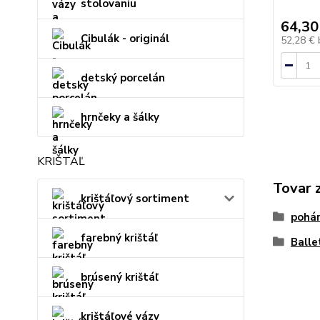
stolovaniu
64,30
Cibulák - originál
52,28 €
detský porcelán
hrnčeky a šálky
KRIŠTÁĽ
Tovar 
krištáľový sortiment
pohár
farebný krištáľ
Balle
brúsený krištáľ
krištáľové vázy