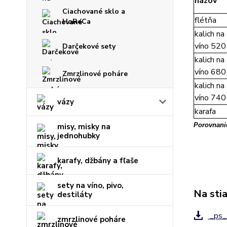
názov
Ciachované sklo a
flétňa
HoReCa
kalich na
víno 520
Darčekové sety
kalich na
víno 680
Zmrzlinové poháre
kalich na
víno 740
vázy
karafa
Porovnanie
misy, misky na
jednohubky
karafy, džbány a fľaše
sety na víno, pivo,
Na sti
destiláty
_ps_
zmrzlinové poháre